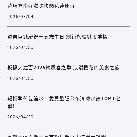
花現臺南好滋味快閃花蓮遠百
2026/05/04
遠東巨城慶祝十五歲生日 創新永續城市地標
2026/04/30
板橋大遠百2026韓風春之季 浪漫櫻花的美食之旅
2026/04/30
報稅季荷包縮水？愛買量販公布冷凍水餃TOP 6名
單！
2026/04/29
高雄大遠百攜手高市警打造小小波麗士體驗