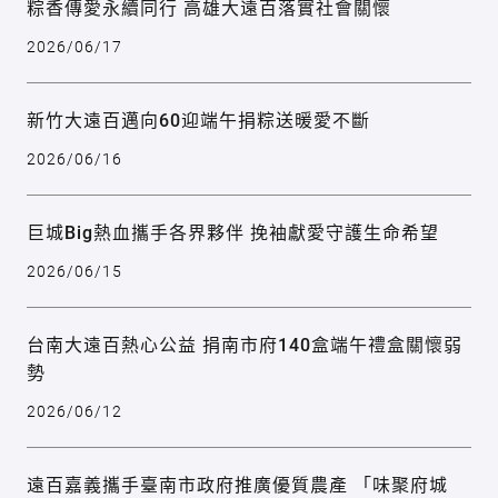
粽香傳愛永續同行 高雄大遠百落實社會關懷
2026/06/17
新竹大遠百邁向60迎端午捐粽送暖愛不斷
2026/06/16
巨城Big熱血攜手各界夥伴 挽袖獻愛守護生命希望
2026/06/15
台南大遠百熱心公益 捐南市府140盒端午禮盒關懷弱
勢
2026/06/12
遠百嘉義攜手臺南市政府推廣優質農產 「味聚府城