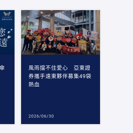
傘
風雨擋不住愛心 亞東證
券攜手遠東夥伴募集49袋
熱血
2026/06/30