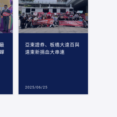
最
亞東證券、板橋大遠百與
蟬
遠東新捐血大串連
2025/06/25