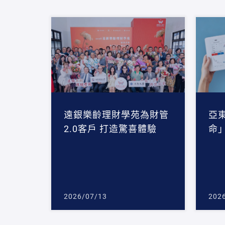
遠銀樂齡理財學苑為財管
亞
2.0客戶 打造驚喜體驗
命
2026/07/13
202