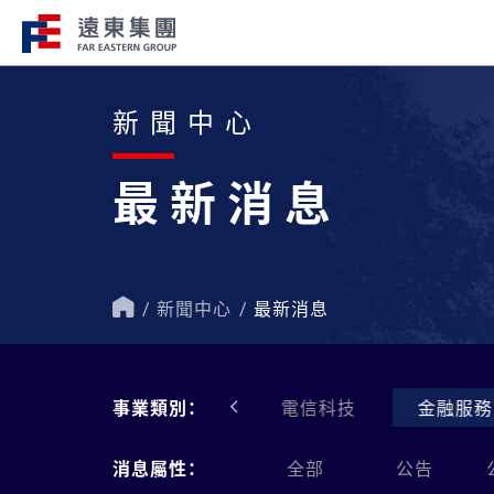
新聞中心
企業總覽​
事業關聯
最新消息
遠東集團持續走在創新、國際化、企
遠東集團轄下200
會責任的道路上，才能屹立不搖，站
域涵蓋十大產業，生
跟，大步前行。
洲、美洲、非洲等地
新聞中心
最新消息
首
頁
石化能源
事業類別：
聚酯材料
電信科技
金融服務
消息屬性：
全部
公告