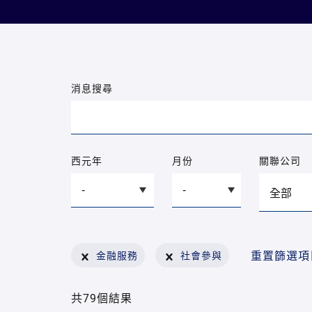
消息搜尋
西元年
月份
關聯公司
重置篩選項
金融服務
社會參與
共79個結果