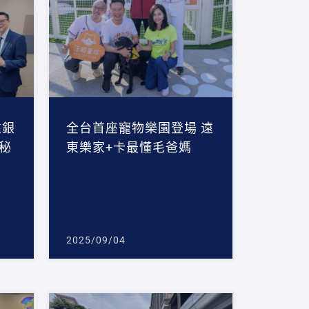
遠銀
全台首座寵物樂園登場 遠
秘
東樂家+卡最懂毛爸媽
2025/09/04