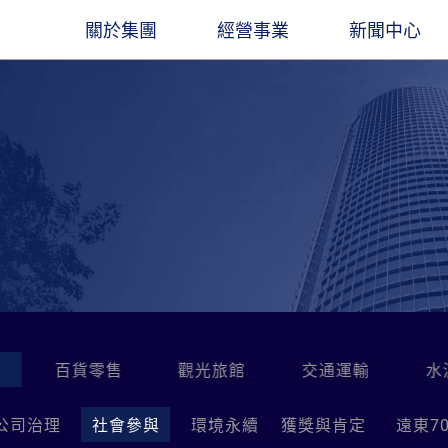
關於集團
經營事業
新聞中心
圖
遠東人月刊
遠東ESG
集團創辦人
石化能源
企業總覽​
觀光旅館
最新消息
董事長
聚酯材料
立業精神
交通運輸
出版品
業社
餘家關係企業，經營領
凝聚遠東人，傳承遠東心
長期扮演企業公民角色，讓遠東創造更多
穩腳
產服務基地涵蓋亞
價值與創新能力
經營團隊
電信科技
大事紀要
水泥建材
線上刊物
。
金融服務
聯絡我們
營造建築
遠東人月刊
百貨零售
社會公益
百貨零售
觀光旅館
交通運輸
水
公司治理
社會參與
環境永續
獲獎與肯定
遠東7