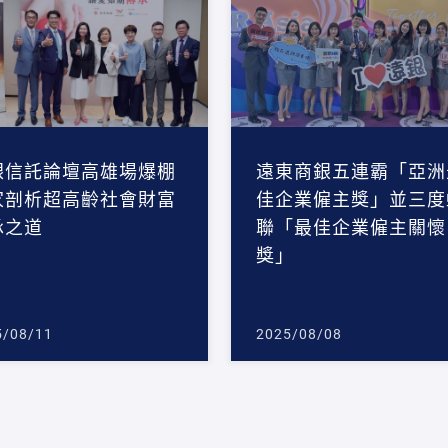
銀信託論壇高雄場爆棚
遠東商銀五連霸「亞洲
家剖析超高齡社會財富
佳企業僱主獎」並三度
承之道
聯「最佳企業僱主關懷
獎」
5/08/11
2025/08/08