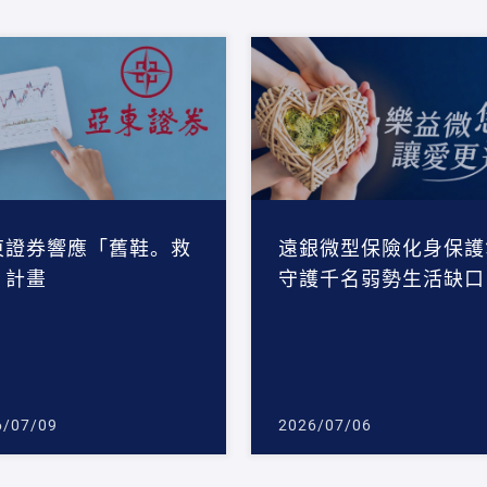
東證券響應「舊鞋。救
遠銀微型保險化身保護
」計畫
守護千名弱勢生活缺口
6/07/09
2026/07/06