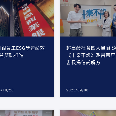
東銀員工ESG學習績效
超高齡社會四大風險 
公益雙軌推進
《十樂不設》邀呂蕙容
書長揭信託解方
5/10/20
2025/09/08