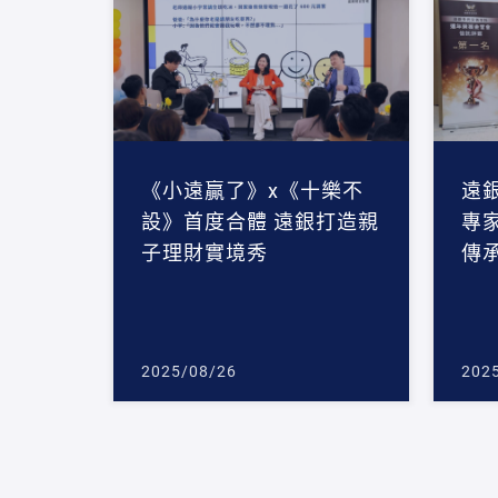
《小遠贏了》x《十樂不
遠
設》首度合體 遠銀打造親
專
子理財實境秀
傳
2025/08/26
202