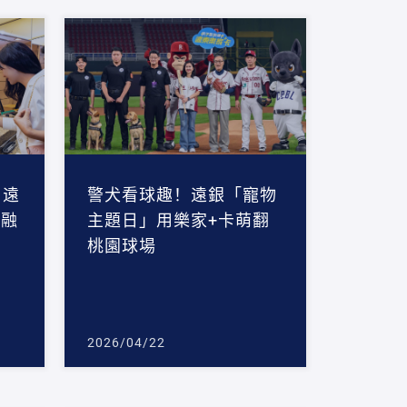
 遠
警犬看球趣！遠銀「寵物
金融
主題日」用樂家+卡萌翻
桃園球場
2026/04/22