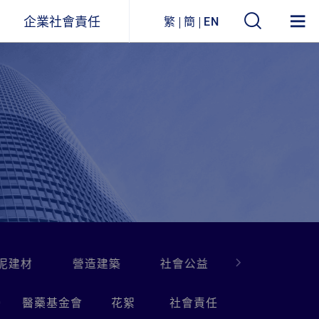
企業社會責任
繁
簡
EN
遠東ESG
事業關聯圖
環境永續
企業列表
社會參與
公司治理
企業永續報告書
獲獎與肯定
泥建材
營造建築
社會公益
0
醫藥基金會
花絮
社會責任