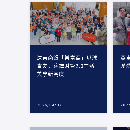
遠東商銀「樂富盃」以球
亞
會友，演繹財管2.0生活
聯
美學新高度
2026/04/07
202