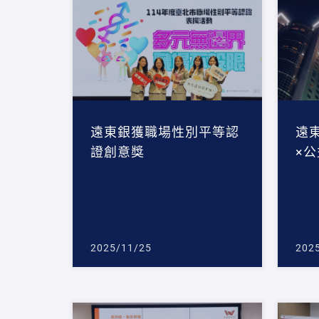
遠東銀獲職場性別平等認
遠
證創意獎
×
2025/11/25
202