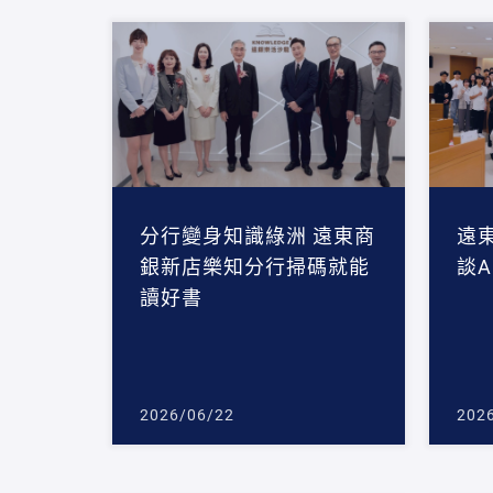
分行變身知識綠洲 遠東商
遠
銀新店樂知分行掃碼就能
談
讀好書
2026/06/22
202