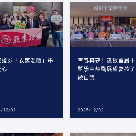
東證券「衣舊溫暖」串
青春築夢！遠銀首屆十
愛心
獎學金鼓勵展望會孩子
破自我
5/12/31
2025/12/02