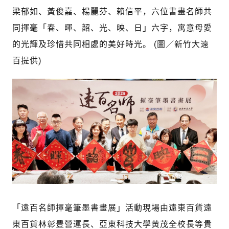
梁郁如、黃俊嘉、楊麗芬、賴信平，六位書畫名師共
同揮毫「春、暉、韶、光、映、日」六字，寓意母愛
的光輝及珍惜共同相處的美好時光。 (圖／新竹大遠
百提供)
「遠百名師揮毫筆墨書畫展」活動現場由遠東百貨遠
東百貨林彰豊營運長、亞東科技大學黃茂全校長等貴