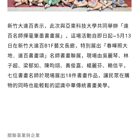
新竹大遠百表示，此次與亞東科技大學共同舉辦「遠
百名師揮毫筆墨書畫展」，這場活動自即日起~5月13
日在新竹大遠百B1F藝文長廊，特別展出「春暉照大
地．遠百書畫頌」名師書畫聯展，現場由吳麗琴、林
子超、梁郁如、陳昀翊、黃俊嘉、楊麗芬、賴信平，
七位書畫名師於現場展出18件書畫作品，讓民眾在購
物的同時也能輕鬆的認識中華傳統書畫美學。
關聯事業與企業