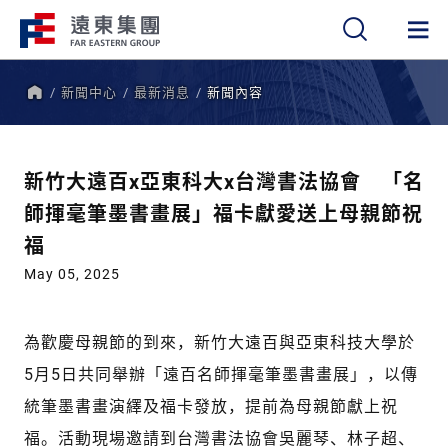
新聞中心
最新消息
新聞內容
繁
簡
EN
首
頁
新竹大遠百x亞東科大x台灣書法協會 「名
師揮毫筆墨書畫展」福卡獻愛送上母親節祝
福
May 05, 2025
為歡慶母親節的到來，新竹大遠百與亞東科技大學於
5月5日共同舉辦「遠百名師揮毫筆墨書畫展」，以傳
統筆墨書畫演繹及福卡發放，提前為母親節獻上祝
福。活動現場邀請到台灣書法協會吳麗琴、林子超、