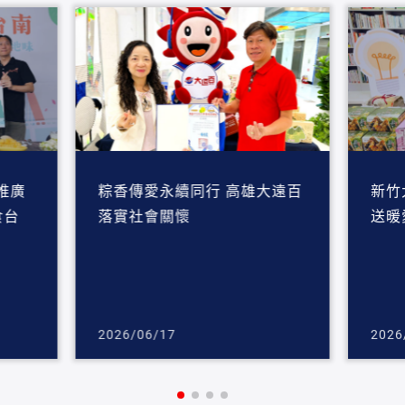
推廣
粽香傳愛永續同行 高雄大遠百
新竹
落實社會關懷
送暖
2026/06/17
2026