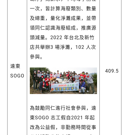
一次，皆計算海廢類別、數量
及總重，量化淨灘成果，並帶
領同仁認識海廢組成，推廣源
頭減量。2022 年台北及新竹
店共舉辦3 場淨灘，102 人次
參與。
遠東
409.5
SOGO
為鼓勵同仁進行社會參與，遠
東SOGO 志工假自2021 年起
改為公益假，非勤務時間從事