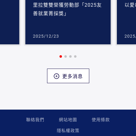
里拉雙雙榮獲勞動部「2025友
以愛
善就業菁採獎」
2025/12/23
2025
更多消息
聯絡我們
網站地圖
使用條款
隱私權政策