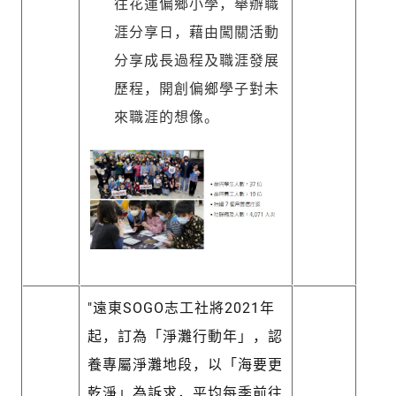
往花蓮偏鄉小學，舉辦職
涯分享日，藉由闖關活動
分享成長過程及職涯發展
歷程，開創偏鄉學子對未
來職涯的想像。
"遠東SOGO志工社將2021年
起，訂為「淨灘行動年」，認
養專屬淨灘地段，以「海要更
乾淨」為訴求，平均每季前往