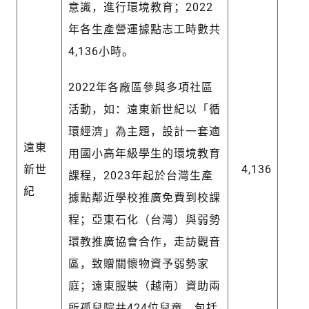
意識，進行環境教育；2022
年各生產營運據點志工時數共
4,136小時。
2022年各廠區參與多項社區
活動，如：遠東新世紀以「循
環經濟」為主題，設計一套適
遠東
用國小高年級學生的環境教育
新世
4,136
課程，2023年起於台灣生產
紀
據點鄰近學校推廣免費到校課
程；亞東石化（台灣）與弱勢
環教推廣協會合作，走訪觀音
區，致贈關懷物資予弱勢家
庭；遠東服裝（越南）資助兩
所孤兒院共424位兒童，包括