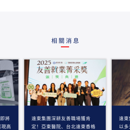
相關消息
」即將
遠東集團深耕友善職場獲肯
遠東
定！亞東醫院、台北遠東香格
以多