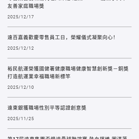
友善家庭職場獎
2025/12/17
遠百嘉義歡慶零售員工日，榮耀儀式凝聚向心！
2025/12/12
裕民航運榮獲國健署健康職場健康智慧創新獎－銅獎
打造航運業幸福職場新標竿
2025/12/10
遠東銀獲職場性別平等認證創意獎
2025/11/25
第17屆遠東集團盃慢速壘球聯誼賽 熱血揮棒 圓滿落