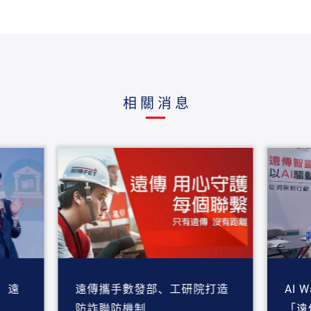
相關消息
 遠
遠傳攜手數發部、工研院打造
AI 
防詐聯防機制
「遠