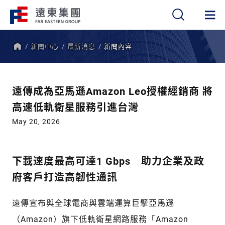
新聞中心
最新消息
新聞內容
繁
簡
EN
首
頁
遠傳成為亞馬遜Amazon Leo授權經銷商 將
高速低軌衛星服務引進台灣
May 20, 2026
下載速度最高可達1 Gbps 助力企業及政
府客戶打造高韌性通訊
遠傳宣布與全球電商與雲端運算巨擘亞馬遜
（Amazon）旗下低軌衛星網路服務「Amazon