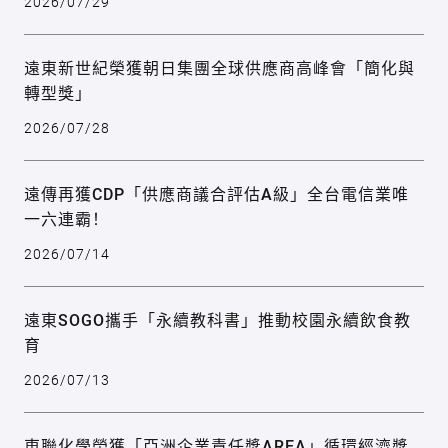
2026/07/29
遠東新世紀榮獲朝日集團全球供應商高峰會「簡化與
轉型獎」
2026/07/28
遠傳再獲CDP「供應商議合評估A級」全台電信業唯
一六連霸！
2026/07/14
遠東SOGO攜手「永續教科書」推動校園永續飲食教
育
2026/07/13
東聯化學榮獲「亞洲企業責任獎AREA」循環經濟獎