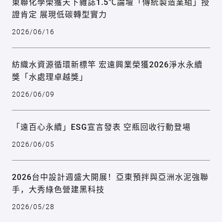
東聯化學榮獲天下雜誌1.5℃論壇「傳統製造業組」授
證肯定 展現低碳轉型實力
2026/06/16
紡織水資源循環新標竿 宏遠興業榮獲2026淨水永續
獎「水處理卓越獎」
2026/06/09
「遠百心永續」ESG宣言發表 空瓶回收行動登場
2026/06/05
2026台中設計週盛大開展！亞東預拌與亞洲水泥強聯
手，大秀綠色營建黑科技
2026/05/28