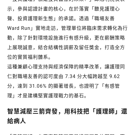
示，參與認證計畫的核心，在於落實「聽見護理心
聲、投資護理新生態」的承諾。透過「職場友善
Ward Run」實地走訪，管理單位將臨床需求轉化為行
動，除了針對環境設施進行有感升級，更在薪酬策略
上展現誠意，結合結構性調薪及留任獎金，打造全方
位的實質福利體系。
這種兼顧心理支持與經濟保障的精準改革，讓護理同
仁對職場友善的認可度由 7.34 分大幅跨越至 9.62
分，達到 31.06% 的顯著增長，也證明了「有感管
理」才是建構堅實護理戰力的基石。
智慧減壓三箭齊發，用科技把「護理師」還
給病人