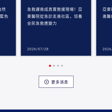
自然
急救課竟成真實救援現場！亞
亞東
東醫院從急診走進社區，培養
進醫
全民急救應變力
2026/07/28
2026
更多消息