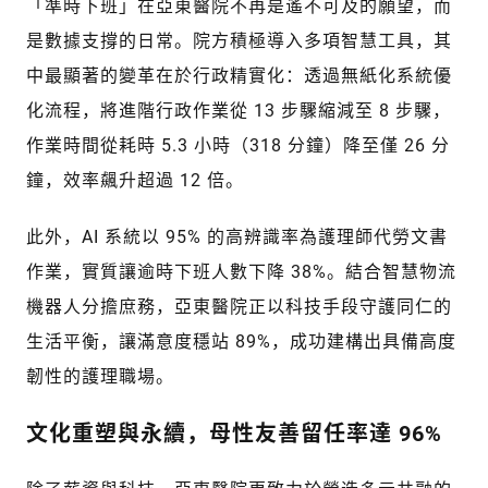
「準時下班」在亞東醫院不再是遙不可及的願望，而
是數據支撐的日常。院方積極導入多項智慧工具，其
中最顯著的變革在於行政精實化：透過無紙化系統優
化流程，將進階行政作業從 13 步驟縮減至 8 步驟，
作業時間從耗時 5.3 小時（318 分鐘）降至僅 26 分
鐘，效率飆升超過 12 倍。
此外，AI 系統以 95% 的高辨識率為護理師代勞文書
作業，實質讓逾時下班人數下降 38%。結合智慧物流
機器人分擔庶務，亞東醫院正以科技手段守護同仁的
生活平衡，讓滿意度穩站 89%，成功建構出具備高度
韌性的護理職場。
文化重塑與永續，母性友善留任率達 96%