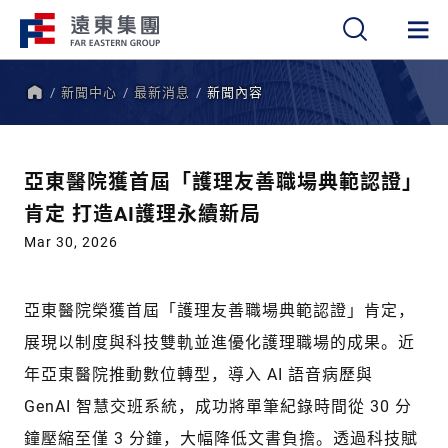
新聞中心
最新消息
新聞內容
繁
簡
EN
首
頁
亞東醫院獲首屆「護理友善職場典範認證」
肯定 打造AI護理永續新局
Mar 30, 2026
亞東醫院榮獲首屆「護理友善職場典範認證」肯定，
展現以制度與科技雙軌並進優化護理職場的成果。近
年亞東醫院推動數位轉型，導入 AI 語音病歷與
GenAI 智慧交班系統，成功將單筆紀錄時間從 30 分
鐘壓縮至僅 3 分鐘，大幅降低文書負擔。透過科技賦