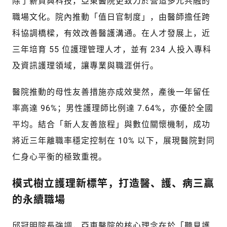
除了薪資與科技，亞東醫院更致力於營造多元共融的
職場文化。院內推動「值日官制度」，由醫師擔任跨
科協調橋樑，有效改善醫護溝通。在人才發展上，近
三年培育 55 位護理管理人才，並有 234 人投入專科
及資訊護理領域，讓專業與職涯併行。
醫院推動的母性友善措施亦成效斐然，產後一年留任
率高達 96%；男性護理師比例達 7.64%，亦優於全國
平均。結合「新人友善旅程」與數位關懷機制，成功
將近三年離職率穩定控制在 10% 以下，展現醫院對同
仁身心平衡的極致重視。
模式樹立護理新標竿，打造醫、護、病三贏
的永續職場
邱冠明院長強調，亞東醫院的核心理念在於「聽見護