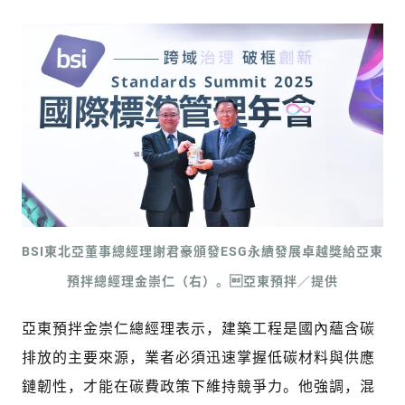
BSI東北亞董事總經理謝君豪頒發ESG永續發展卓越獎給亞東
預拌總經理金崇仁（右）。亞東預拌／提供
亞東預拌金崇仁總經理表示，建築工程是國內蘊含碳
排放的主要來源，業者必須迅速掌握低碳材料與供應
鏈韌性，才能在碳費政策下維持競爭力。他強調，混