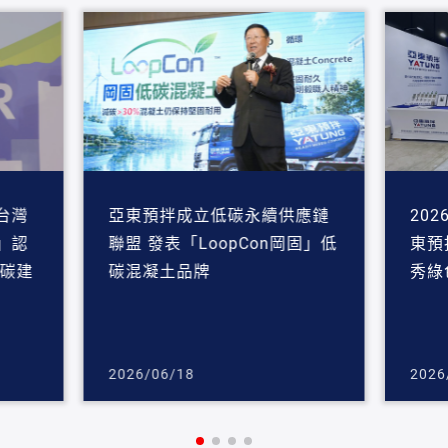
台灣
亞東預拌成立低碳永續供應鏈
20
」認
聯盟 發表「LoopCon岡固」低
東預
含碳建
碳混凝土品牌
秀綠
2026/06/18
2026