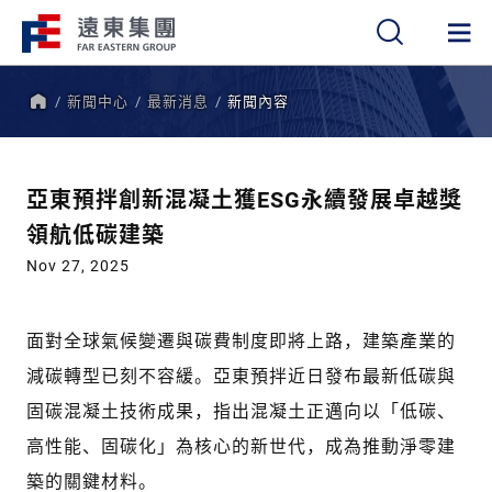
新聞中心
最新消息
新聞內容
繁
簡
EN
首
頁
亞東預拌創新混凝土獲ESG永續發展卓越獎
領航低碳建築
Nov 27, 2025
面對全球氣候變遷與碳費制度即將上路，建築產業的
減碳轉型已刻不容緩。亞東預拌近日發布最新低碳與
固碳混凝土技術成果，指出混凝土正邁向以「低碳、
高性能、固碳化」為核心的新世代，成為推動淨零建
築的關鍵材料。