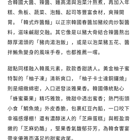
合韓國大醬、辣醬、雞高湯與泡菜汁熬煮，再加入年
糕、魚板、蔬菜、泡麵、起司等豐富食材，爽辣開
胃。「韓式炸醬麵」以正宗韓國春醬加豬絞肉炒製醬
料，滋味鹹甜交融。其它像是以豬大骨結合辣醬熬出
醇厚湯頭的「豬肉湯泡飯」，或是以泡菜豬五花、醬
拌鮪魚變身的風味手卷，也都推薦一嚐。
甜點同樣融入韓風元素，款款香甜誘人。黃金柚子蜜
特製的「柚子凍」清新爽口，「柚子卡士達銅鑼燒」
則是細緻綿密，入口迸發淡雅果香。韓國傳統點心
「蜂蜜藥果」精巧雅致，微甜中透出蜜香；熱門街頭
小食「鯛魚燒」外皮香脆，包裹紅豆內餡，一口咬下
幸福感爆棚！還有濃醇迷人的「芝麻蛋糕」與輕盈滑
嫩的「芝麻奶酪」，堅果香氣馥郁芬芳，為韓食饗宴
帶來優雅而滿足的甜蜜收尾。