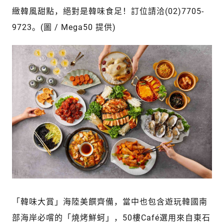
緻韓風甜點，絕對是韓味食足！訂位請洽(02)7705-
9723。(圖 / Mega50 提供)
「韓味大賞」海陸美饌齊備，當中也包含遊玩韓國南
部海岸必嚐的「燒烤鮮蚵」，50樓Café選用來自東石