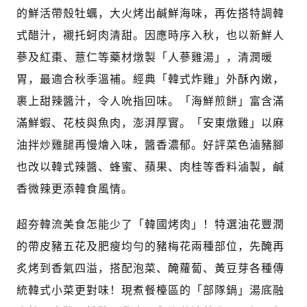
的鮮活帶殼牡蠣，大火烤出鹹鮮海味，再佐搭特調韓
式醋汁，襯托蚵肉清甜。因應時序入秋，也以新鮮人
蔘及紅棗、薏仁等藥材燉製「人蔘雞湯」，清潤暖
胃，最適合秋季溫補。經典「韓式炸雞」外酥內嫩，
裹上甜辣醬汁，令人吮指回味。「海鮮煎餅」富含滿
滿鮮蝦、花枝與魚肉，澎湃厚實。「安東燉雞」以麻
油拌炒雞腿再慢燴入味，醬香濃郁。好評菜色滷豬腳
也改以韓式辣醬、蜂蜜、蘋果、肉桂等香料滷製，鹹
香微辣更添韓食風情。
超夯韓流美食怎能少了「韓國烤肉」！特選油花豐潤
的帶皮豬五花及肥瘦均勻的豬梅花兩種部位，先醃再
炙烤到香氣四溢，搭配泡菜、醃蘿蔔、黃豆芽各種傳
統韓式小菜更對味！現煮餐檯區的「部隊鍋」湯底融