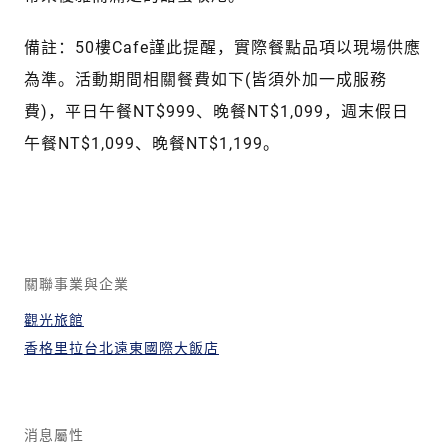
備註：50樓Cafe謹此提醒，實際餐點品項以現場供應
為準。活動期間相關餐費如下(皆須外加一成服務
費)，平日午餐NT$999、晚餐NT$1,099，週末假日
午餐NT$1,099、晚餐NT$1,199。
關聯事業與企業
觀光旅館
香格里拉台北遠東國際大飯店
消息屬性