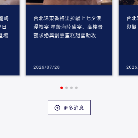
麗鷗
台北遠東香格里拉獻上七夕浪
台北
夏日
漫饗宴 星級海陸盛宴、高樓景
與擬
登場
觀求婚與創意蛋糕甜蜜助攻
2026/07/28
2026
更多消息