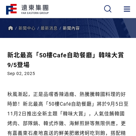
新聞中心
最新消息
新聞內容
繁
簡
EN
首
頁
新北最高「50樓Cafe自助餐廳」韓味大賞
9/5登場
Sep 02, 2025
秋風漸起，正是品嚐香辣過癮、熱騰騰韓國料理的好
時節！新北最高「50樓Café自助餐廳」將於9月5日至
11月2日推出全新主題「韓味大賞」，人氣佳餚韓國
烤肉、部隊鍋、韓式炸雞、海鮮煎餅等無限供應，更
有嘉義東石產地直送的鮮美肥嫩烤蚵吃到飽，搭配精