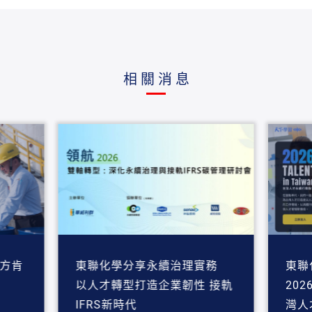
相關消息
地方肯
東聯化學分享永續治理實務
東聯
以人才轉型打造企業韌性 接軌
2026
IFRS新時代
灣人