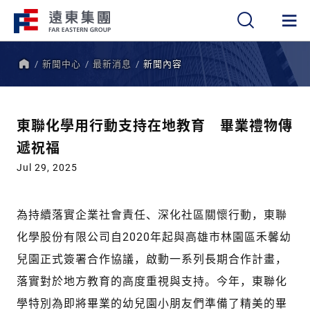
新聞中心
最新消息
新聞內容
繁
簡
EN
首
頁
東聯化學用行動支持在地教育 畢業禮物傳
遞祝福
Jul 29, 2025
為持續落實企業社會責任、深化社區關懷行動，東聯
化學股份有限公司自2020年起與高雄市林園區禾馨幼
兒園正式簽署合作協議，啟動一系列長期合作計畫，
落實對於地方教育的高度重視與支持。今年，東聯化
學特別為即將畢業的幼兒園小朋友們準備了精美的畢