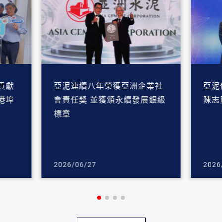
貢獻
亞泥連續八年榮獲亞洲企業社
亞泥
港埠
會責任獎 並獲頒永續發展銀級
陳志
標章
2026/06/27
2026