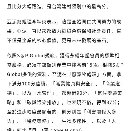
且比分大幅躍進，是台灣建材類別中的最高分。
亞泥總經理李坤炎表示，這是全體同仁共同努力的成
果，亞泥一直以來都致力於綠色環保和社會責任，這
不僅是企業的核心價值，更是未來發展的基石。
依照S＆P Global規範，獲得永續年鑑會員的標準相
當嚴格，必須在該類別產業中排名前15％。根據S＆P
Global提供的資料，亞泥在「廢棄物處理」方面，拿
下滿分100分佳績，「職業健康與安全」、「商業道
德」、以及「水管理」，都超過90分，「氣候變遷策
略」和「碳與污染排放」，也表現不俗，得到87分；
至於進步幅度最顯著的，則分別是「利害關係人參
與」、「稅務策略」、「生物多樣性」、以及「人
權」四大項目。(圖 / S&P Global)