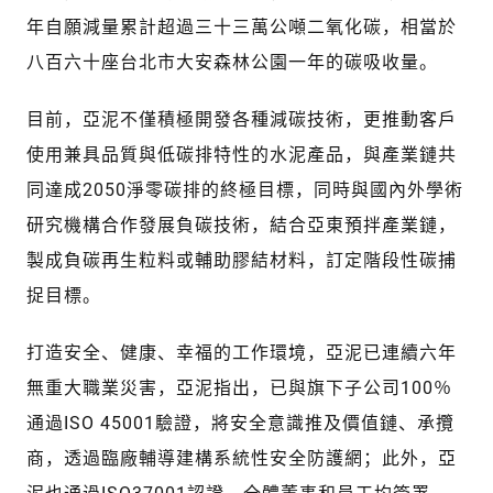
年自願減量累計超過三十三萬公噸二氧化碳，相當於
八百六十座台北市大安森林公園一年的碳吸收量。
目前，亞泥不僅積極開發各種減碳技術，更推動客戶
使用兼具品質與低碳排特性的水泥產品，與產業鏈共
同達成2050淨零碳排的終極目標，同時與國內外學術
研究機構合作發展負碳技術，結合亞東預拌產業鏈，
製成負碳再生粒料或輔助膠結材料，訂定階段性碳捕
捉目標。
打造安全、健康、幸福的工作環境，亞泥已連續六年
無重大職業災害，亞泥指出，已與旗下子公司100％
通過ISO 45001驗證，將安全意識推及價值鏈、承攬
商，透過臨廠輔導建構系統性安全防護網；此外，亞
泥也通過ISO37001認證，全體董事和員工均簽署