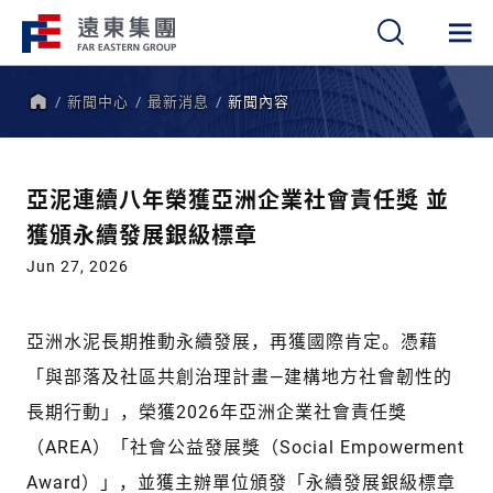
新聞中心
最新消息
新聞內容
繁
簡
EN
首
頁
亞泥連續八年榮獲亞洲企業社會責任獎 並
獲頒永續發展銀級標章
Jun 27, 2026
亞洲水泥長期推動永續發展，再獲國際肯定。憑藉
「與部落及社區共創治理計畫—建構地方社會韌性的
長期行動」，榮獲2026年亞洲企業社會責任獎
（AREA）「社會公益發展獎（Social Empowerment
Award）」，並獲主辦單位頒發「永續發展銀級標章