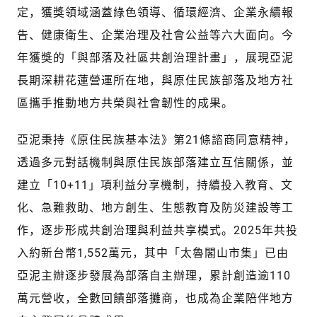
定，獲獎領域涵蓋綠色領導、循環經濟、企業永續報
告、健康衛生、企業治理及社會公益等六大面向。今
年獲獎的「與部落及社區共創治理計畫」，展現亞泥
長期深耕花蓮營運所在地，與原住民族部落及地方社
區攜手推動地方共榮與社會韌性的成果。
亞泥秉持《原住民族基本法》第21條諮商同意精神，
透過多元對話機制與原住民族部落建立互信關係，並
建立「10+11」項利益分享機制，持續投入教育、文
化、急難救助、地方創生、生態教育及防災建設等工
作，逐步形成共創治理與利益共享模式。2025年共投
入約新台幣1,552萬元，其中「太魯閣山市集」已由
亞泥主辦逐步發展為部落自主辦理，累計創造逾110
萬元營收，全數回饋部落攤商，也成為企業陪伴地方