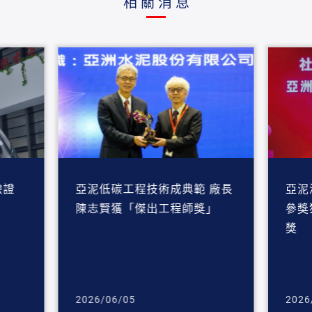
相關消息
賂驗證
亞泥低碳工程技術成典範 廠長
亞泥
陳志賢獲「傑出工程師獎」
參獎
獎
2026/06/05
2026