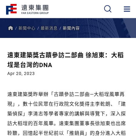
新聞中心
最新消息
新聞內容
繁
簡
EN
首
頁
遠東建築獎古蹟參訪二部曲 徐旭東：大稻
埕是台灣的DNA
Apr 20, 2023
遠東建築獎昨舉辦「古蹟參訪二部曲—大稻埕風華再
現」，數十位民眾在行政院文化獎得主李乾朗、「建
築偵探」李清志等學者專家的講解與導覽下，深入探
訪大稻埕的百年風華。遠東集團董事長徐旭東也出席
聆聽，回憶起半世紀前以「推銷員」的身分進入大稻