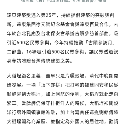
徐旭東（右）也出席聆聽。記者黃義書／攝影
遠東建築獎邁入第25年，持續提倡建築的突破與創
新。遠東集團徐元智紀念基金會與遠東百貨合作，去
年於台北孔廟及台北保安宮舉辦古蹟參訪首部曲，吸
引近600名民眾參與，今年持續推動「古蹟參訪月」
二部曲，16場吸引逾500名民眾參與，讓民眾透過親
身參訪體驗台灣傳統建築之美。
大稻埕顧名思義，最早只是片曬穀場，清代中晚期開
始發展。一場「頂下郊拼」把打輸的福建同安移民從
艋舺趕到大稻埕，加上河航的便利，大稻埕就此走向
繁華。當艋舺仍保守排拒洋人的時候，大稻埕卻開設
洋行讓外國領事館進駐，加上台灣首任巡撫劉銘傳將
大稻埕闢為商業區、並指定為外國人的居住地，勸請