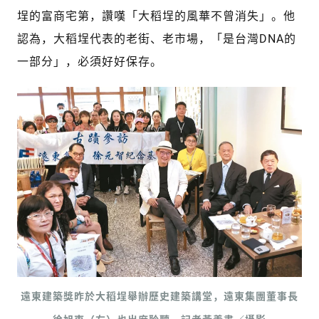
埕的富商宅第，讚嘆「大稻埕的風華不曾消失」。他
認為，大稻埕代表的老街、老市場，「是台灣DNA的
一部分」，必須好好保存。
遠東建築獎昨於大稻埕舉辦歷史建築講堂，遠東集團董事長