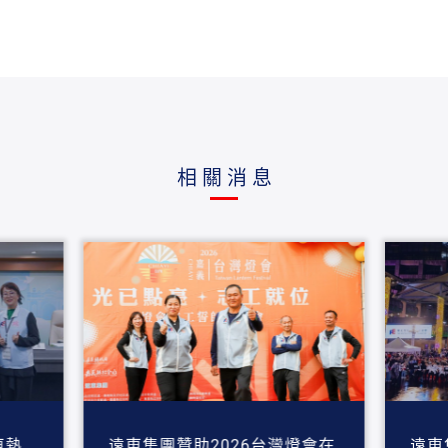
相關消息
遠東集團贊助2026台灣燈會在
遠東