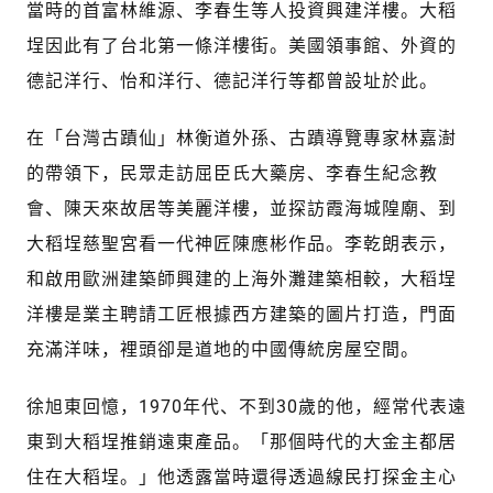
當時的首富林維源、李春生等人投資興建洋樓。大稻
埕因此有了台北第一條洋樓街。美國領事館、外資的
德記洋行、怡和洋行、德記洋行等都曾設址於此。
在「台灣古蹟仙」林衡道外孫、古蹟導覽專家林嘉澍
的帶領下，民眾走訪屈臣氏大藥房、李春生紀念教
會、陳天來故居等美麗洋樓，並探訪霞海城隍廟、到
大稻埕慈聖宮看一代神匠陳應彬作品。李乾朗表示，
和啟用歐洲建築師興建的上海外灘建築相較，大稻埕
洋樓是業主聘請工匠根據西方建築的圖片打造，門面
充滿洋味，裡頭卻是道地的中國傳統房屋空間。
徐旭東回憶，1970年代、不到30歲的他，經常代表遠
東到大稻埕推銷遠東產品。「那個時代的大金主都居
住在大稻埕。」他透露當時還得透過線民打探金主心