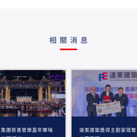
相關消息
東集團慈善管樂嘉年華嗨
遠東建築獎得主劉家琨奪