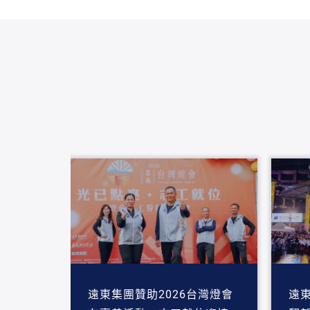
遠東集團贊助2026台灣燈會
遠