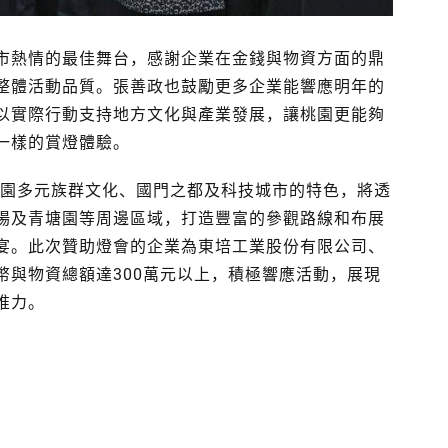
市熱情的最佳舞台，感謝企業在金錢與物資方面的鼎
整體活動品質。張善政也鼓勵更多企業能響應明年的
以實際行動支持地方文化與產業發展，讓桃園更能夠
一樣的賞燈體驗。
桃園多元族群文化、國門之都及科技城市的特色，將透
場及青塘園等周邊區域，打造豐富的參觀路線和布展
宴。此次贊助燈會的企業為東培工業股份有限公司、
幣與物資總額達300萬元以上，積極響應活動，展現
推力。