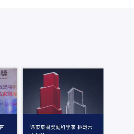
普
遠東集團獎勵科學家 挑戰六