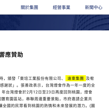
關於集團
經營事業
新聞中心
圖
遠東人月刊
遠東ESG
集團創辦人
石化能源
企業總覽​
觀光旅館
最新消息
董事長
聚酯材料
立業精神
交通運輸
出版品
業社
餘家關係企業，經營領
凝聚遠東人，傳承遠東心
長期扮演企業公民角色，讓遠東創造更多
穩腳
產服務基地涵蓋亞
價值與創新能力
經營團隊
電信科技
大事紀要
水泥建材
線上刊物
情響應贊助
。
金融服務
聯絡我們
營造建築
遠東人月刊
百貨零售
社會公益
議時，頒發「東培工業股份有限公司、
遠東集團
及宥
』感謝狀」。張善政表示，台灣燈會作為一年一度的全
）年台灣燈會於2月12日至23日再度回到桃園，燈會
桃園體育園區站，串聯周邊重要景點，市府邀請企業共
讓全國的民眾看到桃園的熱情和未來發展的潛力。(圖