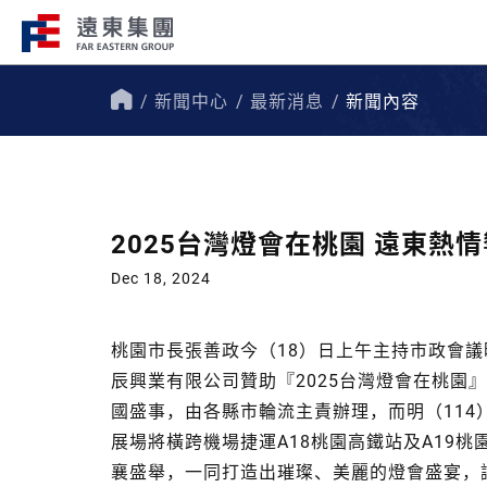
新聞中心
最新消息
新聞內容
企業總覽​
事業關聯
首
頁
遠東集團持續走在創新、國際化、企
遠東集團轄下200
會責任的道路上，才能屹立不搖，站
域涵蓋十大產業，生
2025台灣燈會在桃園 遠東熱
跟，大步前行。
洲、美洲、非洲等地
Dec 18, 2024
桃園市長張善政今（18）日上午主持市政會
辰興業有限公司贊助『2025台灣燈會在桃園
國盛事，由各縣市輪流主責辦理，而明（114
展場將橫跨機場捷運A18桃園高鐵站及A19
襄盛舉，一同打造出璀璨、美麗的燈會盛宴，