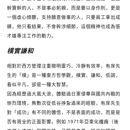
幹實幹的人，不是事必躬親，而是要以身作則，更是
一個虛心傾聽，支持願意做事的人，只要員工拿出成
績，他只看結果，不會幹涉細節，這個精神也成為張
才雄專注工作的動力。
樸實謙和
相對於西方管理注重聰明靈巧、冷靜有效率，有庠先
生的「樸」是一種東方哲學觀，樸實、謙和、低調，
看似平凡，卻是一種大智慧。
因為經歷過大風大浪，體驗過日軍侵華與國共內戰的
慘烈環境，無數次從低谷掙紮過來的經驗，有庠先生
對「成功」有不同的體悟，不是表面的成功，而是是
否有周全的正面影響。例如 1971年亞東化纖廠（後