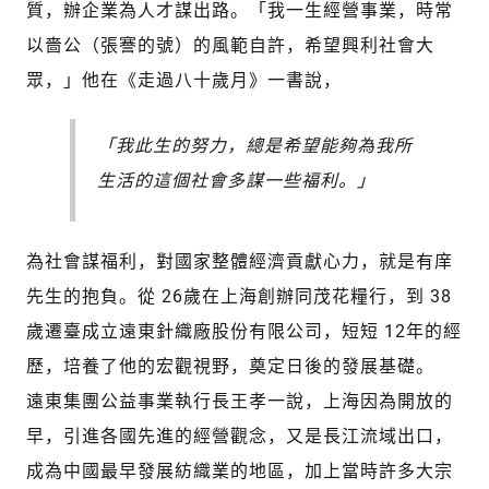
質，辦企業為人才謀出路。「我一生經營事業，時常
以嗇公（張謇的號）的風範自許，希望興利社會大
眾，」他在《走過八十歲月》一書說，
「我此生的努力，總是希望能夠為我所
生活的這個社會多謀一些福利。」
為社會謀福利，對國家整體經濟貢獻心力，就是有庠
先生的抱負。從 26歲在上海創辦同茂花糧行，到 38
歲遷臺成立遠東針織廠股份有限公司，短短 12年的經
歷，培養了他的宏觀視野，奠定日後的發展基礎。
遠東集團公益事業執行長王孝一說，上海因為開放的
早，引進各國先進的經營觀念，又是長江流域出口，
成為中國最早發展紡織業的地區，加上當時許多大宗