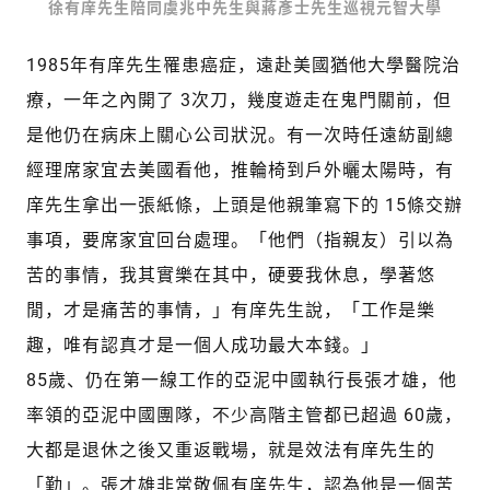
徐有庠先生陪同虞兆中先生與蔣彥士先生巡視元智大學
1985年有庠先生罹患癌症，遠赴美國猶他大學醫院治
療，一年之內開了 3次刀，幾度遊走在鬼門關前，但
是他仍在病床上關心公司狀況。有一次時任遠紡副總
經理席家宜去美國看他，推輪椅到戶外曬太陽時，有
庠先生拿出一張紙條，上頭是他親筆寫下的 15條交辦
事項，要席家宜回台處理。「他們（指親友）引以為
苦的事情，我其實樂在其中，硬要我休息，學著悠
閒，才是痛苦的事情，」有庠先生說，「工作是樂
趣，唯有認真才是一個人成功最大本錢。」
85歲、仍在第一線工作的亞泥中國執行長張才雄，他
率領的亞泥中國團隊，不少高階主管都已超過 60歲，
大都是退休之後又重返戰場，就是效法有庠先生的
「勤」。張才雄非常敬佩有庠先生，認為他是一個苦