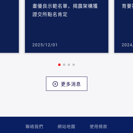
畫優良示範名單，揭露架構獲
育要
證交所點名肯定
2025/12/01
2024
更多消息
聯絡我們
網站地圖
使用條款