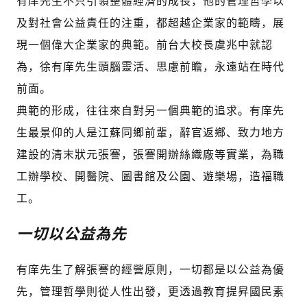
有庠先生不只引領整體經濟的成長，他的管理哲學以
及對社會公益責任的注重，都超越企業家的範疇，展
現一個偉大企業家的典範。前台大校長虞兆中就認
為，徐有庠先生頭腦靈活、思慮前瞻，永遠站在時代
前面。
典範的形成，往往來自對另一個典範的追求。有庠先
生最景仰的人是江蘇同鄉前輩，辭官返鄉、致力地方
建設的清末狀元張謇，張謇開辦絲織廠等實業，為職
工辦學校、開醫院、圖書館及公園、遊樂場，造福職
工。
一切以公益為先
有庠先生了解張謇的經營原則，一切都是以公益為優
先，管理哲學則從人性出發，更透過教育提昇國民素