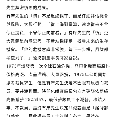
先生縝密慎思的成果。
有庠先生的「慎」不是退縮保守，而是仔細評估機會
與風險，大膽行動。「從上海到臺灣，遠東從來不曾
停止投資，不曾停止向前看，」有庠先生的「慎」更
大意義是前瞻思考，不斷站穩腳步，找尋未來的生存
機會。「他的危機意識非常強，每下一步棋，風險都
考慮到了，」遠紡副董事長席家宜說。
1973年爆發第一次全球石油危機，亞東化纖面臨原料
價格高漲、產品滯銷、大量虧損， 1975年公司開始
思考裁員求生，但是有庠先生決定不因眼前危機而裁
員，要共渡難關。時任化纖廠廠長包立言建議依薪級
高低減薪 25%到5%，最低薪級員工不減薪，凍結人
事、不裁員，最終有庠先生決定非減薪而是「緩發部
分薪水」，藉此提高員工士氣與向心力。果然在