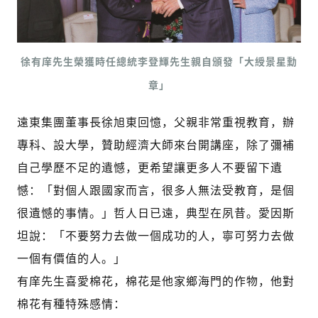
徐有庠先生榮獲時任總統李登輝先生親自頒發「大綬景星勳
章」
遠東集團董事長徐旭東回憶，父親非常重視教育，辦
專科、設大學，贊助經濟大師來台開講座，除了彌補
自己學歷不足的遺憾，更希望讓更多人不要留下遺
憾：「對個人跟國家而言，很多人無法受教育，是個
很遺憾的事情。」哲人日已遠，典型在夙昔。愛因斯
坦說：「不要努力去做一個成功的人，寧可努力去做
一個有價值的人。」
有庠先生喜愛棉花，棉花是他家鄉海門的作物，他對
棉花有種特殊感情：