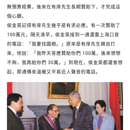
無預算經費，後來在有庠先生長期贊助下，才完成這
個心願。
侯金英記得有庠先生幾乎是有求必應。有一次贊助了
100萬元，隔天清早，侯金英接到一通濃重上海口音
的電話：「我要找國樹。」原來是有庠先生親自打
來，他說：「我昨天答應贊助你們 100萬，後來想想
不夠，我再給你們 30萬。」到現在，侯金英都還會想
起，那通傳來溫暖又平易近人聲音的電話。