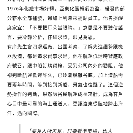
1976年化纖市場好轉，亞東化纖轉虧為盈，緩發的部
分薪水全部補發，還加上利息來補貼員工。他曾提醒
席家宜：「不要把耳朵當眼睛。」意思是不要聽信謠
言，要冷靜分析，仔細求證，眼見為憑。
有庠先生會四處巡廠、出國考察，了解先進趨勢跟機
器設備，都是追求實事求是。他在航運低迷時響應政
府號召，跟中船訂購貨輪，受到公司內外的勸阻，他
卻判斷航運低迷許久，已逐漸脫離谷底，加上造船需
要兩年時間，等到接到新船，景氣也復甦了。這個逆
勢操作的判斷，果然讓裕民航運成長茁壯，成為客戶
心目中最可靠的海上運送人，更讓遠東從陸地跨出海
洋，邁向國際。
「要見人所未見，只要看準市場，比人