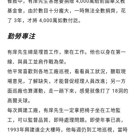
餐敘中，有庠先生答應要捐贈 4,000萬給俞國華文教
基金會，由於數目十分龐大，一時無法全數捐齊，花
了 3年，才將 4,000萬如數付訖。
勤勞專注
有庠先生總是埋首工作，樂在工作。他也以身在第一
線、與員工並肩作戰為榮。
他平常喜歡到各地工廠巡視，看看員工狀況，聽取現
場意見，了解缺失，才能督促經理人員改進；另一方
面巡廠也算運動，走一趟下來，感覺就像打了 18洞的
高爾夫球。
每次興建工廠，有庠先生一定拿把椅子坐在工地監
工，可以監督品質、即時處理問題。即使年事已高，
1993年興建遠企大樓時，他每週仍到工地巡視，當時