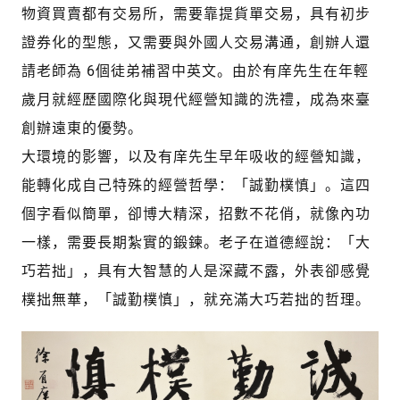
物資買賣都有交易所，需要靠提貨單交易，具有初步
證券化的型態，又需要與外國人交易溝通，創辦人還
請老師為 6個徒弟補習中英文。由於有庠先生在年輕
歲月就經歷國際化與現代經營知識的洗禮，成為來臺
創辦遠東的優勢。
大環境的影響，以及有庠先生早年吸收的經營知識，
能轉化成自己特殊的經營哲學：「誠勤樸慎」。這四
個字看似簡單，卻博大精深，招數不花俏，就像內功
一樣，需要長期紮實的鍛鍊。老子在道德經說：「大
巧若拙」，具有大智慧的人是深藏不露，外表卻感覺
樸拙無華，「誠勤樸慎」，就充滿大巧若拙的哲理。