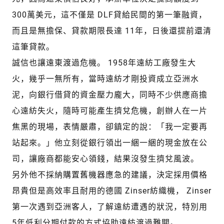
300萬美元，這不僅是 DLF貸給民間的第一筆融資，
而且是無擔保、貸款期限長達 11年，日後還提前還清
這筆貸款。
誠信也讓遠東渡過危機。 1958年遠紡工廠發生大
火，幾乎一無所有，當時遠紡才剛投資成立亞洲水
泥，向銀行借貸的資金壓力龐大，同時不少供應商擔
心遠紡失火，隨時可能產生擠兌危機，創辦人在一片
焦黑的現場，表情嚴肅，卻鎮定的說：「我一定要再
站起來。」他立刻從銀行領出一綑一綑的現金放在公
司，讓廠商都能安心領錢，結果沒發生擠兌風波。
另外他不採納購置舊機器應急的建議，決定採用價格
昂貴但是高效率且耐用的德國 Zinser紡織機， Zinser
第一次遇到亞洲客人，了解遠紡遭遇的狀況，特別用
5年低利分期付款的方式協助遠紡渡過難關。