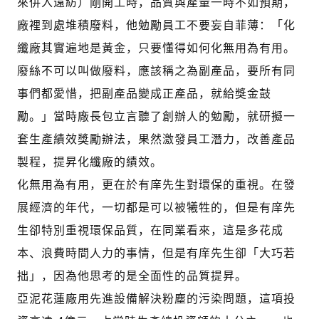
來併入遠紡）剛開工時，品質與產量一時不如預期，
廠裡到處堆積廢料，他勉勵員工不要妄自菲薄：「化
纖廠其實遍地是黃金，只要懂得如何化無用為有用。
廢絲不可以叫做廢料，應該稱之為副產品，要所有同
事們都愛惜，把副產品變成正產品，就給獎金鼓
勵。」當時廠長包立言聽了創辦人的勉勵，就研擬一
套生產績效獎勵辦法，果然激發員工潛力，改善產品
製程，提昇化纖廠的績效。
化無用為有用，更在於有庠先生對環保的重視。在發
展經濟的年代，一切都是可以被犧牲的，但是有庠先
生卻特別重視環保品質，在同業看來，這是多花成
本、浪費時間人力的事情，但是有庠先生卻「大巧若
拙」，因為他思考的是全面性的品質提昇。
亞泥花蓮廠用先進設備解決粉塵的污染問題，這項投