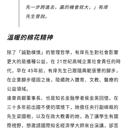
先一步跨進去，贏的機會就大，」有庠
先生曾說。
溫暖的棉花精神
除了「誠勤樸慎」的管理哲學，有庠先生對社會影響
更大的是播種公益，在 21世紀高喊企業社會責任的時
代，早在 45年前，有庠先生已跟隨典範張謇的腳步，
在企業腳步穩固之後，陸續跨入體育、文教、醫療的
公益領域。
遠東商銀董事長、也是知名金融學者侯金英回憶，在
三十多年前出國不便的環境下，她擔任央行副總裁的
先生梁國樹，以及在政大教書的她，為了讓學生有國
際視野，想邀請國際知名經濟學大師來台演講，卻苦