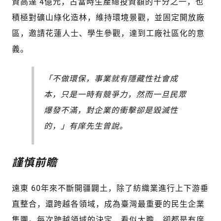
資高達 4億元，占當時生產總投資額的十分之一，也
積極對礦山綠化造林，維持環境景觀，並固定開放廠
區，邀請花蓮人士、學生參觀，達到工廠社區化的意
義。
「不做環保，事業就有隱藏性社會成
本，只是一時有競爭力，然而一旦民眾
爆發不滿，對企業的衝擊卻是毀滅性
的，」有庠先生曾說。
謹慎前瞻
遠東 60年來不斷開疆闢土，除了紡織業進行上下游垂
直整合，還跨越各領域，成為臺灣最重要的民生企業
集團。每次跨越領域的決定，看似大膽，卻都是有庠