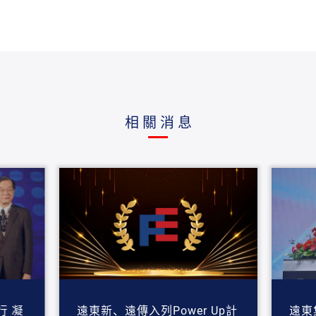
相關消息
行 凝
遠東新、遠傳入列Power Up計
遠東