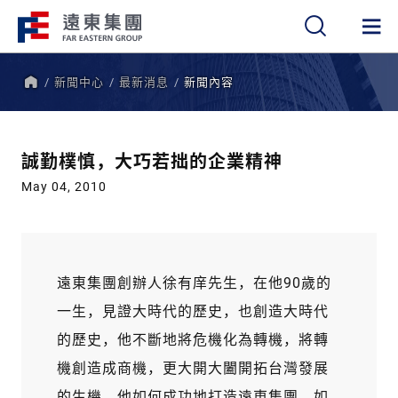
新聞中心
最新消息
新聞內容
繁
簡
EN
首
頁
誠勤樸慎，大巧若拙的企業精神
May 04, 2010
遠東集團創辦人徐有庠先生，在他90歲的
一生，見證大時代的歷史，也創造大時代
的歷史，他不斷地將危機化為轉機，將轉
機創造成商機，更大開大闔開拓台灣發展
的生機。他如何成功地打造遠東集團，如