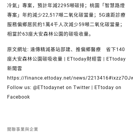
冷氣」專案，預計年減2295噸碳排；桃園「智慧路燈
專案」年約減少22,517噸二氧化碳當量；5G遠距診療
服務偏鄉居民約1萬4千人次減少59噸二氧化碳當量；
相當於63座大安森林公園的碳吸收量。
原文網址: 遠傳精減基站部建、推偏鄉醫療 省下140
座大安森林公園碳吸收量 | ETtoday財經雲 | ETtoday
新聞雲
https://finance.ettoday.net/news/2213416#ixzz7O
Follow us: @ETtodaynet on Twitter | ETtoday on
Facebook
關聯事業與企業