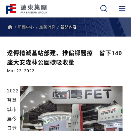
新聞中心
最新消息
新聞內容
繁
簡
EN
首
頁
遠傳精減基站部建、推偏鄉醫療 省下140
座大安森林公園碳吸收量
Mar 22, 2022
2022
智慧
城市
展今
日登