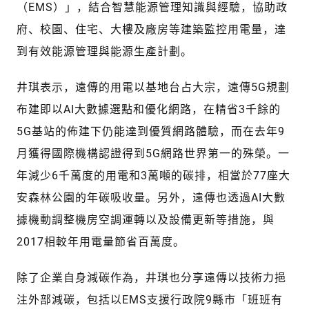
（EMS）」，結合智慧能源管理知識與經驗，協助政
府、校園、住宅、大樓及廠房等建築監控用電量，達
到有效能源管理與能源生產計劃。
井琪表示，遠傳的用電以基地台占大宗，遠傳5G規劃
布建即以AI大數據選點和優化網路，在精省3千餘的
5G基站的佈建下仍能達到優質網路體驗，而在去年9
月獲得國際機構認證得到5G網路世界第一的殊榮。一
年減少6千萬度的用電和3萬噸的碳排，相當於77座大
安森林公園的年碳吸收量。另外，遠傳也透過AI大數
據機動調整機房空調運轉以及設備更新等措施，與
2017相較年用電量節省百萬度。
除了企業自身減碳作為，井琪也分享遠傳以技術力挹
注外部減碳，包括以EMS支援行政院9縣市「班班有