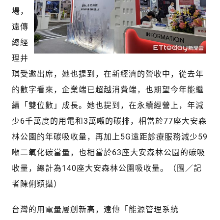
場，
遠傳
總經
理井
琪受邀出席，她也提到，在新經濟的營收中，從去年
的數字看來，企業端已超越消費端，也期望今年能繼
續「雙位數」成長。她也提到，在永續經營上，年減
少6千萬度的用電和3萬噸的碳排，相當於77座大安森
林公園的年碳吸收量，再加上5G遠距診療服務減少59
噸二氧化碳當量，也相當於63座大安森林公園的碳吸
收量，總計為140座大安森林公園吸收量。（圖／記
者陳俐穎攝）
台灣的用電量屢創新高，遠傳「能源管理系統