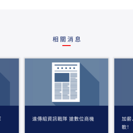
相關消息
軍
遠傳組資訊戰隊 搶數位商機
加薪
軟！