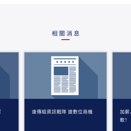
相關消息
軍
遠傳組資訊戰隊 搶數位商機
加薪
軟！