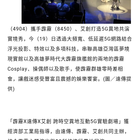
（4904）攜手霹靂（8450）、艾創打造5G異地共演
實境秀，今（19）日透過大頻寬、低延遲5G網路結合
浮光投影、特效以及多項科技，串聯高雄亞灣區夢境
現實館以及高雄夢時代大霹靂旗艦館的兩地的霹靂
Cosplay、操偶師以及歌手，使霹靂群雄零時差相
會，讓戲迷感受豐富且震撼的娛樂饗宴。(圖／遠傳提
供)
「霹靂X遠傳X艾創 跨時空異地互動5G實驗劇場」獲
經濟部工業局指導，由遠傳、霹靂、艾創共同主辦，