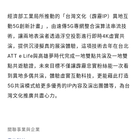
經濟部工業局所推動的「台灣文化（霹靂IP）異地互
動5G創新計畫」，由遠傳5G專網整合演算法串流技
術，讓兩地表演者透過浮空投影進行即時4K虛實共
演，提供沉浸擬真的展演體驗，這項技術去年在台北
ATT e Life與高雄夢時代完成一地雙點共演及一地雙
點共遊驗證，未來目標不僅讓霹靂忠實粉絲能一次看
到異地多偶共演，體驗虛實互動科技，更能藉此打造
5G共演模式給更多優秀的IP內容及演出團體等，為台
灣文化推廣共盡心力。
關聯事業與企業