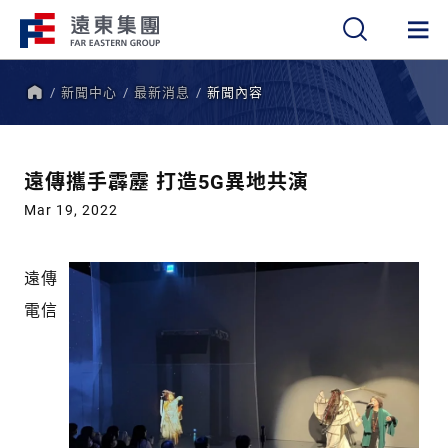
新聞中心
最新消息
新聞內容
繁
簡
EN
首
頁
遠傳攜手霹靂 打造5G異地共演
Mar 19, 2022
遠傳
電信