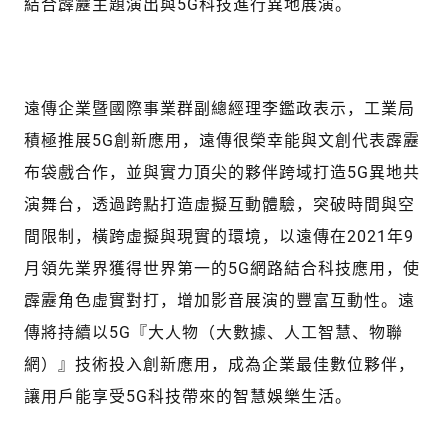
結合霹靂主題演出與5G科技進行異地展演。
遠傳企業暨國際事業群副總經理李鑑政表示，工業局
積極推展5G創新應用，遠傳很榮幸能與文創代表霹靂
布袋戲合作，並與實力頂尖的夥伴跨域打造5G異地共
演舞台，透過跨點打造虛擬互動體驗，突破時間與空
間限制，橫跨虛擬與現實的環境，以遠傳在2021年9
月領先業界獲得世界第一的5G網路結合科技應用，使
霹靂角色虛實對打，增加影音展演的豐富互動性。遠
傳將持續以5G『大人物（大數據、人工智慧、物聯
網）』技術投入創新應用，成為企業最佳數位夥伴，
讓用戶能享受5G科技帶來的智慧娛樂生活。