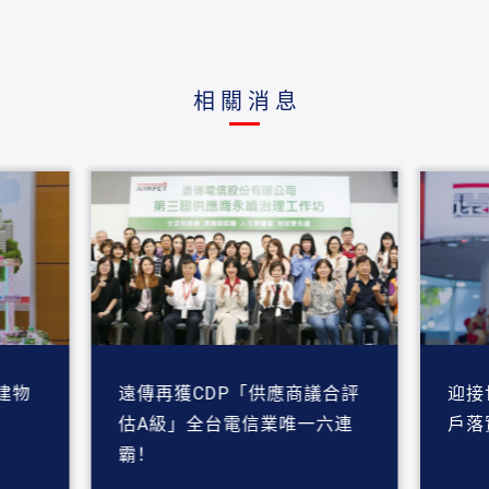
相關消息
建物
遠傳再獲CDP「供應商議合評
迎接
估A級」全台電信業唯一六連
戶落
霸！