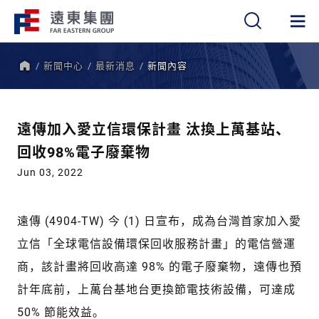
新聞中心
最新消息
新聞內容
繁
簡
EN
首
頁
遠傳加入愛立信環保計畫 汰換上萬基站、
回收98%電子廢棄物
Jun 03, 2022
遠傳 (4904-TW) 今 (1) 日宣布，成為台灣首家加入愛
立信「全球電信設備環保回收服務計畫」的電信營運
商，該計畫將回收高達 98% 的電子廢棄物，遠傳也預
計年底前，上萬台基地台更換節電技術設備，可達成
50% 節能效益。