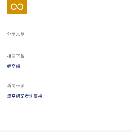
分享文章
相關下載
鉅亨網
新聞來源
鉅亨網記者沈篠禎