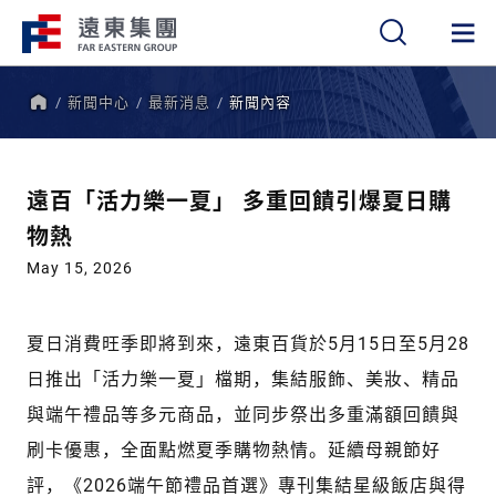
新聞中心
最新消息
新聞內容
繁
簡
EN
首
頁
遠百「活力樂一夏」 多重回饋引爆夏日購
物熱
May 15, 2026
夏日消費旺季即將到來，遠東百貨於5月15日至5月28
日推出「活力樂一夏」檔期，集結服飾、美妝、精品
與端午禮品等多元商品，並同步祭出多重滿額回饋與
刷卡優惠，全面點燃夏季購物熱情。延續母親節好
評，《2026端午節禮品首選》專刊集結星級飯店與得