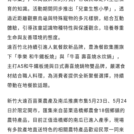
育的知識。活動期間同步推出「兒童生態小學」，透
過近距離觀察烏龜與特殊寵物的多元樣貌，結合互動
體驗，引導孩童認識物種特性與保護觀念，培養尊重
生命與友善環境的態度。
遠百竹北持續引進人氣餐飲新品牌，豊漁餐飲集團旗
下「季樂 和牛鐵板燒」與「牛喜 壽喜燒水炊鍋」，
主打A5和牛鐵板燒與日式壽喜燒鍋物雙品牌，嚴選食
材結合職人料理，為消費者提供全新聚餐選擇，持續
帶動在地餐飲話題。
新竹大遠百苗栗農產及南瓜推廣市集5月23日、5月24
日於限定開市，匯集來自苗栗造橋鄉農會18個鄉鎮的
農特產品，目前正值造橋鄉的南瓜已進入產季，現場
有多款產地直送特色的相關農特產品歡迎民眾一同來