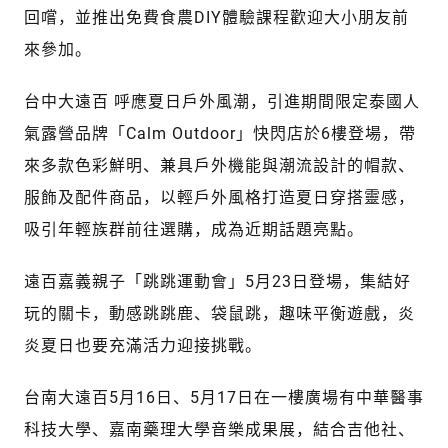
回嚐，並推出免費食農DIY體驗課程歡迎大小朋友前
來參加。
台中大遠百 呼應夏日戶外風潮，引進期間限定泰國人
氣露營品牌「Calm Outdoor」快閃店於6樓登場，帶
來多款色彩鮮明、兼具戶外機能與潮流設計的帽款、
服飾及配件商品，以輕戶外風格打造夏日穿搭靈感，
吸引年輕族群前往選購，成為近期話題亮點。
遠百嘉義親子「跳跳運動會」5月23日登場，集結好
玩的關卡，動感跳跳鹿、袋鼠跳，趣味平衡遊戲，炎
炎夏日也要充滿活力迎接挑戰。
台南大遠百5月16日、5月17日在一樓廣場有中華醫事
科技大學、嘉南藥理大學音樂成果展，結合吉他社、