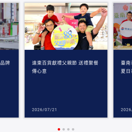
色品牌
遠東百貨獻禮父親節 送禮聚餐
臺南
傳心意
夏日
2026/07/21
2026