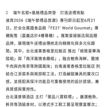
 端午名粽×風格禮品齊發 打造送禮亮點
遠貨2026《端午節禮品首選》專刊即日起至6月21
日，於全台異國食品館「FE21' World Gourmet」專
櫃販售（嘉義店於4樓專櫃）。匯聚星級飯店與話題
品牌，展現端午送禮由傳統走向精緻化與多元化趨
勢。其中，台北遠東香格里拉飯店 推出「極致豪華海
陸組」與「南洋風情食趣組」，融合鮑魚海鮮、醬燒
牛肉與肉骨茶等跨國風味；台南遠東香格里拉飯店 則
結合江浙菜系與南部粽工法，打造鹹甜兼具的層次口
感，並搭配具保冷功能且可重複使用的設計提袋，兼
具質感與實用性。
台北漢普頓酒店 主打「禦品八寶粽禮」，嚴選鮑魚、
幹貝等頂級食材，以港式手工粽工藝呈現豐富層次；