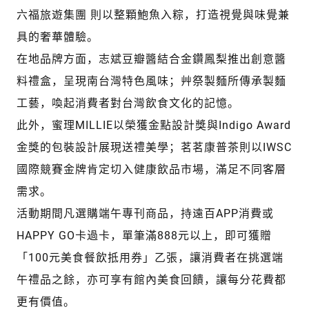
六福旅遊集團 則以整顆鮑魚入粽，打造視覺與味覺兼
具的奢華體驗。
在地品牌方面，志斌豆瓣醬結合金鑽鳳梨推出創意醬
料禮盒，呈現南台灣特色風味；艸祭製麵所傳承製麵
工藝，喚起消費者對台灣飲食文化的記憶。
此外，蜜理MILLIE以榮獲金點設計獎與Indigo Award
金獎的包裝設計展現送禮美學；茗茗康普茶則以IWSC
國際競賽金牌肯定切入健康飲品市場，滿足不同客層
需求。
活動期間凡選購端午專刊商品，持遠百APP消費或
HAPPY GO卡過卡，單筆滿888元以上，即可獲贈
「100元美食餐飲抵用券」乙張，讓消費者在挑選端
午禮品之餘，亦可享有館內美食回饋，讓每分花費都
更有價值。