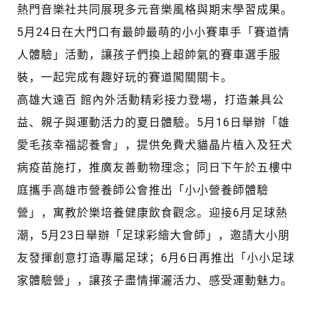
熱門音樂社共同展現多元音樂風格與期末學習成果。
5月24日在大門口有最帥最萌的小小賽車手「賽道情
人體驗」活動，讓孩子們換上超帥氣的賽車選手服
裝，一起完成有趣好玩的賽道闖關關卡。
高雄大遠百 館內外活動精彩接力登場，打造兼具公
益、親子與運動活力的夏日體驗。5月16日舉辦「雄
愛毛孩幸福認養會」，提供免費犬貓晶片植入及狂犬
病疫苗施打，推廣友善動物理念；同日下午於五樓中
庭攜手高雄市營養師公會推出「小小營養師體驗
營」，寓教於樂培養健康飲食觀念。迎接6月足球熱
潮，5月23日舉辦「足球彩繪大會師」，邀請大小朋
友發揮創意打造專屬足球；6月6日再推出「小小足球
家體驗營」，讓孩子盡情揮灑活力、感受運動魅力。