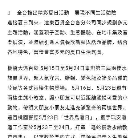
 全台推出精彩夏日活動 展現不同生活體驗
迎接夏日到來，遠東百貨全台各分公司同步規劃多元
主題活動，涵蓋親子互動、生態體驗、在地市集及音
樂展演，並陸續引進人氣餐飲新櫃與話題品牌，結合
各地特色，營造豐富多元的夏日生活氛圍。
板橋大遠百於 5月15日至5月24日舉辦第三屆兩棲水
族異世界，超人氣守宮、蜥蜴、變色龍及諸多品種的
陸龜等各式兩棲生物登場。 5月16日、5月23日還有
兩棲生態小教室，讓小朋友可以近距離觸摸可愛的小
動物，帶領大朋友小朋友走進充滿驚奇的兩棲世界。
遠百桃園響應5月23日「世界烏龜日」，攜手瑀安龜
龜工作室於5月23日至24日，打造「龜蛇慢活永續教
育市集」，以寓教於樂的方式，帶領民眾走入生態保