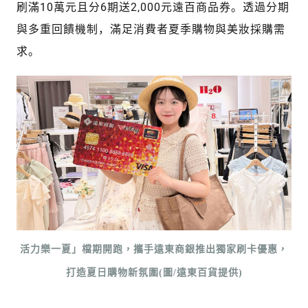
刷滿10萬元且分6期送2,000元遠百商品券。透過分期
與多重回饋機制，滿足消費者夏季購物與美妝採購需
求。
活力樂一夏」檔期開跑，攜手遠東商銀推出獨家刷卡優惠，
打造夏日購物新氛圍(圖/遠東百貨提供)