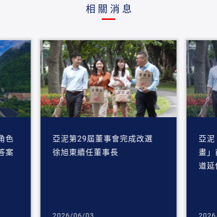
相關消息
角色
亞泥第29屆董事會完成改選
亞泥
答案
徐旭東續任董事長
畫」
道延
2026/06/03
2026