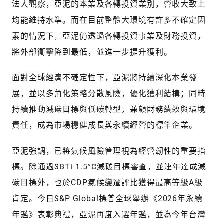
法人觀察，亞泥的本業及各轉投資業別，營收大致上
均能維持水準。而在目前整體大環境有許多不確定因
素的情況下，亞泥仍透過各轉投資事業及財務投資，
將外部衝擊降到最低，並進一步提升獲利。
面對全球經濟不確定性下，亞泥將持續深化本業發
展，並以多角化策略分散風險，優化獲利結構；同時
持續推動減碳目標與低碳轉型，兼顧財務績效與環境
責任，成為市場穩健成長與永續經營的標竿企業。
亞泥強調，已將氣候風險管理視為經營韌性的重要指
標。除通過SBTi 1.5°C減碳目標審查，並連年達成減
碳目標外，也於CDP氣候變遷評比獲得最高等級A級
肯定。今日S&P Global標普全球舉辦《2026年永續
年鑑》表彰典禮，亞泥再度入選年鑑，並為今年台灣