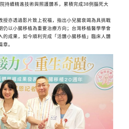
醫院持續精進技術與照護體系，累積完成38例腦死大
。
教授亦透過影片致上祝福，指出小兒腸衰竭為具挑戰
期仍以小腸移植為重要治療方向；台灣移植醫學學會
入的成果，如今順利完成「活體小腸移植」臨床人體
篇章。