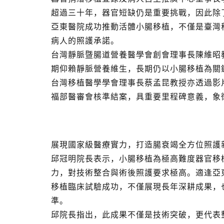
超過三十年，器官短缺仍是重要挑戰，因此除
亞東醫院成功推動活體小腸移植，不僅是臺灣
病人的照護承諾。
台灣靜脈暨腸道營養醫學會創會理事長陳維昭
期仰賴靜脈營養維生，長期仍以小腸移植為關
台灣移植醫學學會理事長蔡孟昆教授亦透過影
福部醫審會核準結案，具重要里程碑意義，象
展現國家級醫療實力，打造腸衰竭全方位照護
邱冠明院長表示，小腸移植為極高難度器官移
力，對技術整合與術後照護要求極高。適逢亞東
移植臨床試驗成功，不僅展現長年深耕成果，
準。
邱院長指出，此成果不僅是技術突破，更代表