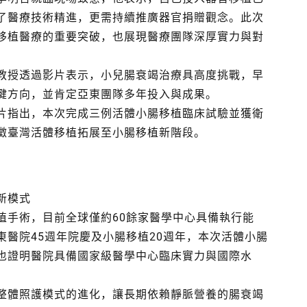
了醫療技術精進，更需持續推廣器官捐贈觀念。此次
移植醫療的重要突破，也展現醫療團隊深厚實力與對
教授透過影片表示，小兒腸衰竭治療具高度挑戰，早
鍵方向，並肯定亞東團隊多年投入與成果。
片指出，本次完成三例活體小腸移植臨床試驗並獲衛
徵臺灣活體移植拓展至小腸移植新階段。
新模式
植手術，目前全球僅約60餘家醫學中心具備執行能
醫院45週年院慶及小腸移植20週年，本次活體小腸
也證明醫院具備國家級醫學中心臨床實力與國際水
整體照護模式的進化，讓長期依賴靜脈營養的腸衰竭