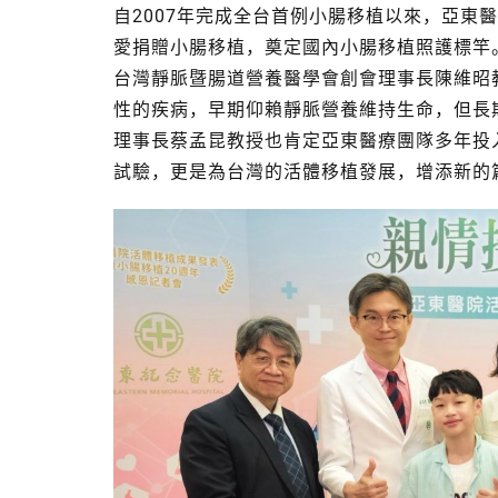
自2007年完成全台首例小腸移植以來，亞東
愛捐贈小腸移植，奠定國內小腸移植照護標竿
台灣靜脈暨腸道營養醫學會創會理事長陳維昭
性的疾病，早期仰賴靜脈營養維持生命，但長
理事長蔡孟昆教授也肯定亞東醫療團隊多年投
試驗，更是為台灣的活體移植發展，增添新的