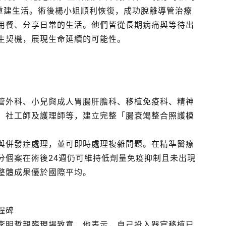
姊重建生活。術後楊小姐順利恢復，成功脫離導管治療
用餐、分享日常的生活。他們皆從長期病痛與等待出
生契機，展現生命延續的可能性。
管外科、小兒與成人胃腸肝膽科、移植免疫科、精神
、社工師及護理師等，建立完整「腸衰竭整合照護模
與併發症處理，並可即時處理複雜問題。在精準醫療
分個案在術後24週仍可維持低劑量免疫抑制且未出現
整體成果優於國際平均。
程碑
李明哲親臨現場致意，他表示，自己投入器官移植已