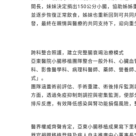
間長，妹妹決定捐出150公分小腸，協助姊
並逐步恢復正常飲食，姊妹也重新回到可共同
發，最終在親情與醫療的共同支持下，迎向重
跨科整合照護，建立完整腸衰竭治療模式
亞東醫院小腸移植團隊整合一般外科、心臟血
科、影像醫學科、病理科醫師、藥師、營養師
式」。
團隊涵蓋術前評估、手術重建、術後排斥監測
方面，透過免疫抑制劑調控與密集監測，使部
排斥反應，有效降低感染與腎功能損傷風險，
醫界權威齊聲肯定，亞東小腸移植成果寫下里
器官捐贈移植登錄及病人自主推廣中心董事長