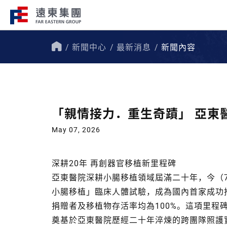
新聞中心
最新消息
新聞內容
企業總覽​
事業關聯
首
頁
遠東集團持續走在創新、國際化、企
遠東集團轄下200
會責任的道路上，才能屹立不搖，站
域涵蓋十大產業，生
「親情接力．重生奇蹟」 亞東
跟，大步前行。
洲、美洲、非洲等地
May 07, 2026
深耕20年 再創器官移植新里程碑
亞東醫院深耕小腸移植領域屆滿二十年，今（
小腸移植」臨床人體試驗，成為國內首家成功
捐贈者及移植物存活率均為100%。這項里程
奠基於亞東醫院歷經二十年淬煉的跨團隊照護