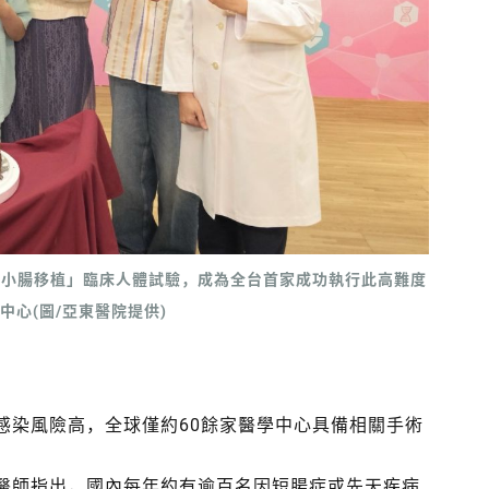
體小腸移植」臨床人體試驗，成為全台首家成功執行此高難度
中心(圖/亞東醫院提供)
感染風險高，全球僅約60餘家醫學中心具備相關手術
醫師指出，國內每年約有逾百名因短腸症或先天疾病