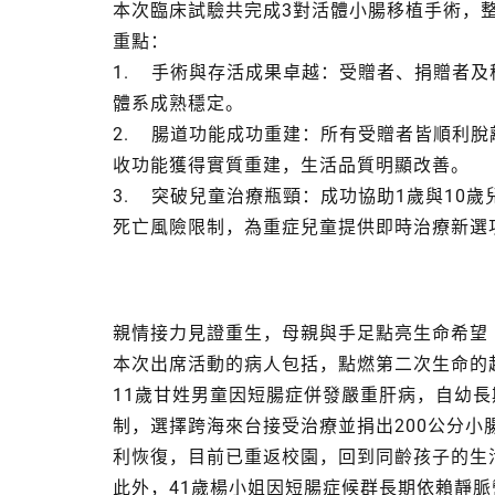
本次臨床試驗共完成3對活體小腸移植手術，
重點：
1. 手術與存活成果卓越：受贈者、捐贈者及
體系成熟穩定。
2. 腸道功能成功重建：所有受贈者皆順利脫
收功能獲得實質重建，生活品質明顯改善。
3. 突破兒童治療瓶頸：成功協助1歲與10
死亡風險限制，為重症兒童提供即時治療新選
親情接力見證重生，母親與手足點亮生命希望
本次出席活動的病人包括，點燃第二次生命的
11歲甘姓男童因短腸症併發嚴重肝病，自幼
制，選擇跨海來台接受治療並捐出200公分
利恢復，目前已重返校園，回到同齡孩子的生
此外，41歲楊小姐因短腸症候群長期依賴靜