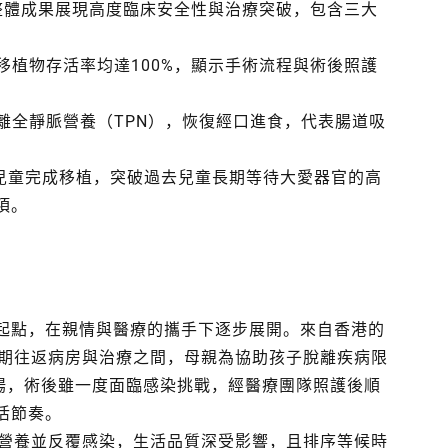
整體成果展現高度臨床安全性與治療突破，包含三大
移植物存活率均達100%，顯示手術流程與術後照護
離全靜脈營養（TPN），恢復經口進食，代表腸道吸
歲兒童完成移植，突破過去兒童長期等待大愛器官的高
項。
起點，在親情與醫療的攜手下逐步展開。來自香港的
長期往返病房與治療之間，母親為協助孩子脫離疾病限
小腸，術後雖一度面臨感染挑戰，經醫療團隊照護後順
活節奏。
脈營養並反覆感染，生活品質深受影響，且排序等候時