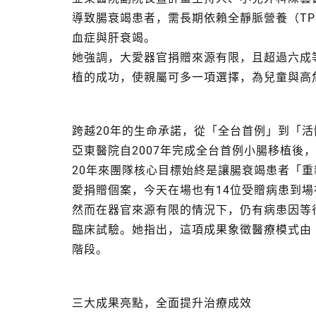
導致腸衰竭患者，需長期依賴全靜脈營養（TP
血症與肝衰竭。
她強調，大愛器官捐贈來源有限，且超過六成
植的成功，使親屬可多一項選擇，為兒童與高
跨越20年的生命承諾，從「全台首例」到「
亞東醫院自2007年完成全台首例小腸移植後
20年來團隊核心目標始終是讓腸衰竭患者「重
愛捐贈個案，今天在場也有14位受贈病患到場
然而在器官來源有限的情況下，仍有病患因等待
臨床試驗。她指出，這項成果象徵醫療模式由
階段。
三大成果亮點，全面提升治療成效