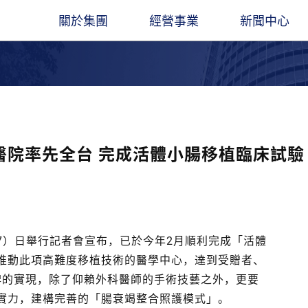
關於集團
經營事業
新聞中心
圖
遠東人月刊
遠東ESG
集團創辦人
石化能源
企業總覽​
觀光旅館
最新消息
董事長
聚酯材料
立業精神
交通運輸
出版品
業社
餘家關係企業，經營領
凝聚遠東人，傳承遠東心
長期扮演企業公民角色，讓遠東創造更多
穩腳
產服務基地涵蓋亞
價值與創新能力
經營團隊
電信科技
大事紀要
水泥建材
線上刊物
醫院率先全台 完成活體小腸移植臨床試驗
。
金融服務
聯絡我們
營造建築
遠東人月刊
百貨零售
社會公益
7）日舉行記者會宣布，已於今年2月順利完成「活體
推動此項高難度移植技術的醫學中心，達到受贈者、
碑的實現，除了仰賴外科醫師的手術技藝之外，更要
實力，建構完善的「腸衰竭整合照護模式」。