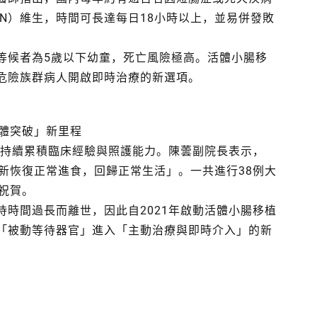
N）維生，時間可長達每日18小時以上，並易併發敗
等候者為5歲以下幼童，死亡風險極高。活體小腸移
危險族群病人開啟即時治療的新選項。
活體突破」新里程
，持續累積臨床經驗與照護能力。陳蕓副院長表示，
新恢復正常進食，回歸正常生活」。一共進行38例大
祝賀。
時間過長而離世，因此自2021年啟動活體小腸移植
「被動等待器官」進入「主動治療與即時介入」的新