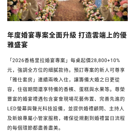
年度婚宴專案全面升級 打造雲端上的優
雅盛宴
「2026香格里拉婚宴專案」每桌起價28,800+10%
元，強調全方位的細膩款待。預訂專案的新人可尊享
「雅仕套房」連續兩晚入住，讓籌備大婚之日更從
容，住宿期間還享特備的香檳、蛋糕與水果等。尊榮
豐富的婚宴禮遇包含宴會現場花藝佈置、完善先進的
LED螢幕與聲光科技設備，並提供婚禮顧問、主持人
及新娘專屬小管家服務，確保從規劃到婚禮當日流程
的每個環節都盡善盡美。