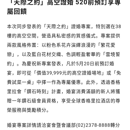
「天際之約」高空證婚 520前預訂享專
屬回饋
本次同步發表的「天際之約」證婚專案，特別選在38
樓的高空空間，營造具私密感的質感儀式。專案提供
兩款風格佈置：以粉色系花卉演繹浪漫的「繁花愛
戀」，以及藍白花材交織、色調輕盈奢華的「雲境誓
約」。為慶祝新專案發表，凡於5月20日前預訂婚
宴，即可從「價值39,999元的高空證婚場地」或「免
費試菜一桌」中擇一作為專屬優惠。此外，透過香格
里拉會「鑽石時刻」計畫，婚宴消費滿額的新人將獲
贈一年鑽石級會員資格，享受全球香格里拉酒店的尊
榮服務與獎勵積分。
婚宴專案詳情請洽宴會暨會議部(02)2378-8888轉分