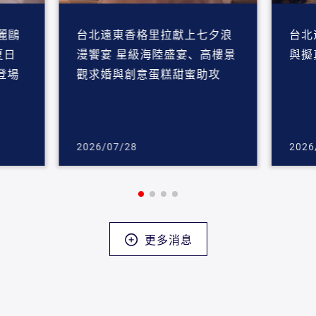
麗鷗
台北遠東香格里拉獻上七夕浪
台北
夏日
漫饗宴 星級海陸盛宴、高樓景
與擬
登場
觀求婚與創意蛋糕甜蜜助攻
2026/07/28
2026
更多消息