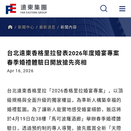
新聞中心
最新消息
新聞內容
繁
簡
EN
首
頁
台北遠東香格里拉發表2026年度婚宴專案
春季婚禮體驗日開放搶先亮相
Apr 16, 2026
台北遠東香格里拉「2026香格里拉婚宴專案」，以頂
級規格與全面升級的獨家權益，為準新人構築幸福的
婚禮藍圖。為了讓新人能實地感受婚宴細節，飯店將
於4月19日在38樓「馬可波羅酒廊」舉辦春季婚禮體
驗日，透過預約制的專人導覽，搶先鑑賞全新「天際