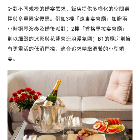
針對不同規模的婚宴需求，飯店提供多樣化的空間選
擇與多重限定優惠。例如3樓「遠東宴會廳」加贈兩
小時鋼琴演奏及婚後派對；2樓「香格里拉宴會廳」
則以細緻的冰彫與花藝營造浪漫氛圍；B1的廳房則擁
有更靈活的低消門檻，適合追求精緻溫馨的小型婚
宴。