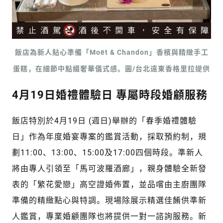
飯店為新人貼心準備「Moët & Chandon」香檳與精緻手工
蛋糕，在細節中點綴奢華儀式感。圖/台北遠東香格里拉提供
4月19日婚禮體驗日 專屬時段婚顧服務
飯店特別於4月19日 (週日)舉辦的「春季婚禮體驗
日」作為年度婚宴專案的鑑賞活動，採取預約制，規
劃11:00、13:00、15:00及17:00四個時段。準新人
將由專人引領至「馬可波羅酒廊」，親身體驗全新發
表的「繁花愛戀」高空證婚佈置，並品嚐由主廚團隊
準備的精緻點心與特調。現場除展示精選佳餚供準新
人鑑賞，專業婚顧團隊也將提供一對一諮詢服務。新