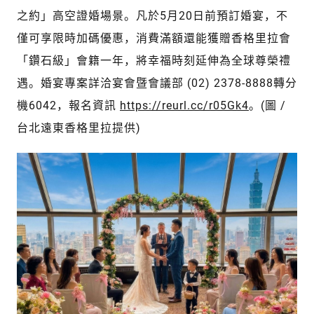
之約」高空證婚場景。凡於5月20日前預訂婚宴，不
僅可享限時加碼優惠，消費滿額還能獲贈香格里拉會
「鑽石級」會籍一年，將幸福時刻延伸為全球尊榮禮
遇。婚宴專案詳洽宴會暨會議部 (02) 2378-8888轉分
機6042，報名資訊
https://reurl.cc/r05Gk4
。(圖 /
台北遠東香格里拉提供)