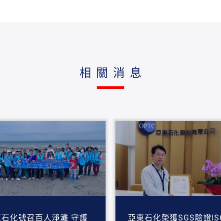
相關消息
東石化號召百人淨灘 守護
亞東石化榮獲SGS驗證IS