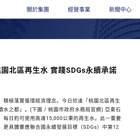
關於集團
經營事業
新聞中心
圖
遠東人月刊
遠東ESG
集團創辦人
石化能源
企業總覽​
觀光旅館
最新消息
董事長
聚酯材料
立業精神
交通運輸
出版品
業社
餘家關係企業，經營領
凝聚遠東人，傳承遠東心
長期扮演企業公民角色，讓遠東創造更多
穩腳
產服務基地涵蓋亞
價值與創新能力
經營團隊
電信科技
大事紀要
水泥建材
線上刊物
園北區再生水 實踐SDGs永續承諾
。
金融服務
聯絡我們
營造建築
遠東人月刊
百貨零售
社會公益
）積極落實循環經濟理念。今日欣逢「桃園北區再生
之都」。(下圖 / 桃園市政府水務局官網) 亞東石
每日約可使用高達15,000公秉的再生水。此一重要
更具體響應聯合國永續發展目標（SDGs）中第12