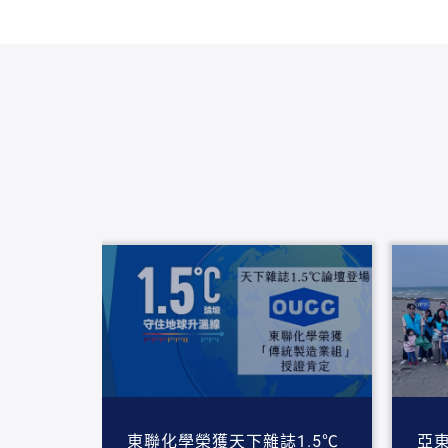
東聯化學榮獲天下雜誌1.5℃
亞