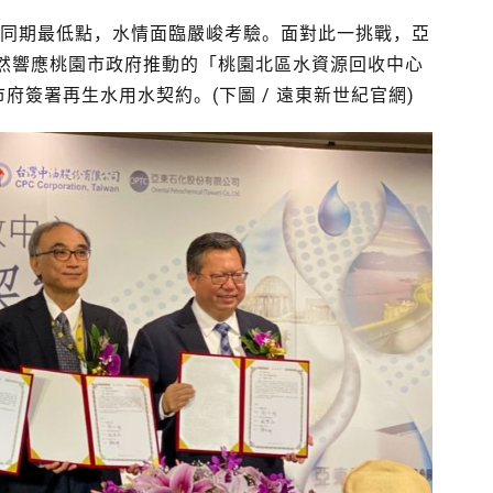
來同期最低點，水情面臨嚴峻考驗。面對此一挑戰，亞
然響應桃園市政府推動的「桃園北區水資源回收中心
市府簽署再生水用水契約。(下圖 / 遠東新世紀官網)