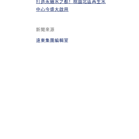
打造永續水之都！桃園北區再生水
中心今盛大啟用
新聞來源
遠東集團編輯室