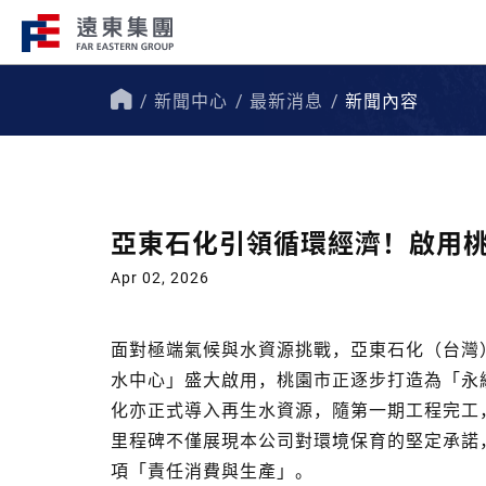
新聞中心
最新消息
新聞內容
企業總覽​
事業關聯
首
頁
遠東集團持續走在創新、國際化、企
遠東集團轄下200
會責任的道路上，才能屹立不搖，站
域涵蓋十大產業，生
亞東石化引領循環經濟！啟用桃
跟，大步前行。
洲、美洲、非洲等地
Apr 02, 2026
面對極端氣候與水資源挑戰，亞東石化（台灣
水中心」盛大啟用，桃園市正逐步打造為「永續水
化亦正式導入再生水資源，隨第一期工程完工，
里程碑不僅展現本公司對環境保育的堅定承諾，
項「責任消費與生產」。