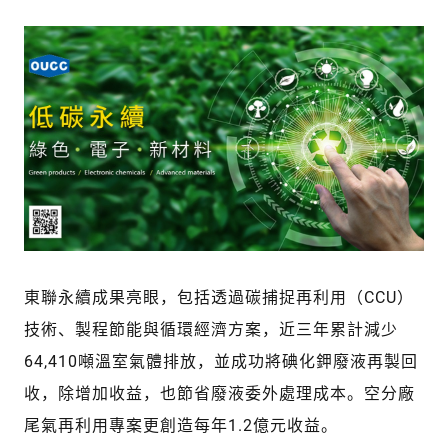
東聯永續成果亮眼，包括透過碳捕捉再利用（CCU）
技術、製程節能與循環經濟方案，近三年累計減少
64,410噸溫室氣體排放，並成功將碘化鉀廢液再製回
收，除增加收益，也節省廢液委外處理成本。空分廠
尾氣再利用專案更創造每年1.2億元收益。