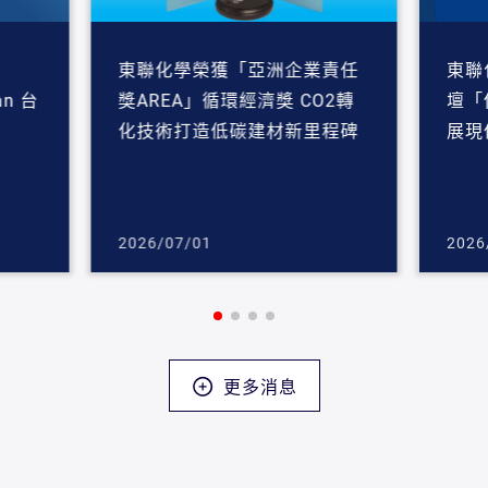
東聯化學榮獲「亞洲企業責任
東聯
an 台
獎AREA」循環經濟獎 CO2轉
壇「
化技術打造低碳建材新里程碑
展現
2026/07/01
2026
更多消息