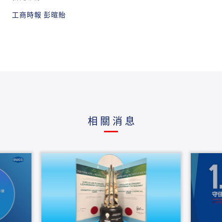
工商時報 彭暄貽
相關消息