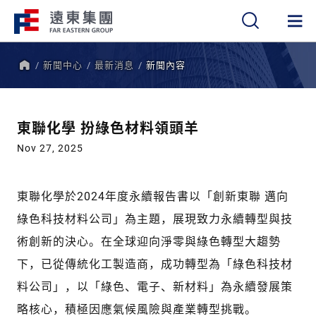
新聞中心
最新消息
新聞內容
繁
簡
EN
首
頁
東聯化學 扮綠色材料領頭羊
Nov 27, 2025
東聯化學於2024年度永續報告書以「創新東聯 邁向
綠色科技材料公司」為主題，展現致力永續轉型與技
術創新的決心。在全球迎向淨零與綠色轉型大趨勢
下，已從傳統化工製造商，成功轉型為「綠色科技材
料公司」，以「綠色、電子、新材料」為永續發展策
略核心，積極因應氣候風險與產業轉型挑戰。