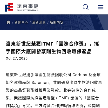
新聞中心
最新消息
新聞內容
繁
簡
EN
首
頁
遠東新世紀榮獲ITMF「國際合作獎」，攜
手國際大廠開發聚酯生物回收環保產品
Oct 27, 2025
遠東新世紀攜手法國生物法回收公司 Carbios 及全球
知名運動品牌 Salomon，共同研發出以生物法回收再
製的高品質聚酯纖維專業鞋款。此突破性的合作成
果，榮獲國際紡織製造聯盟 (ITMF) 頒發的「國際合
作獎項」肯定。三方跨國合作推動循環經濟，並開創