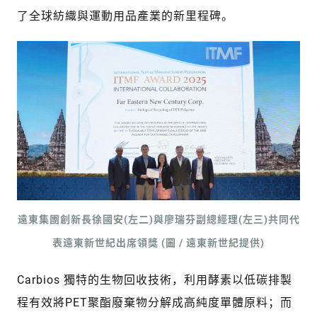
了全球紡織與運動用品產業的新里程碑。
遠東集團創新長徐國安(左二)與廖瑞芬副總經理(左三)共同代
表遠東新世紀出席領獎 (圖 / 遠東新世紀提供)
Carbios 獨特的生物回收技術，利用酵素以低碳排製
程有效將PET聚酯廢棄物分解成高純度單體原料；而