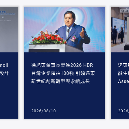
oll
徐旭東董事長榮獲2026 HBR
遠東
環設計
台灣企業領袖100強 引領遠東
融生
新世紀創新轉型與永續成長
As
2026/08/10
2026