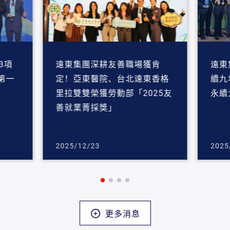
3項
遠東集團深耕友善職場獲肯
遠東
第一
定！亞東醫院、台北遠東香格
續九
里拉雙雙榮獲勞動部「2025友
永續
善就業菁採獎」
2025/12/23
2025
更多消息