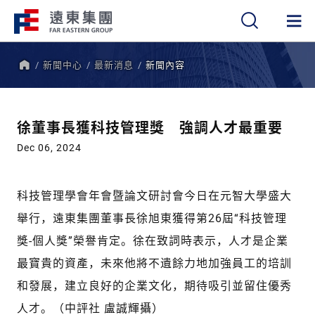
新聞中心
最新消息
新聞內容
繁
簡
EN
首
頁
徐董事長獲科技管理獎 強調人才最重要
Dec 06, 2024
科技管理學會年會暨論文研討會今日在元智大學盛大
舉行，遠東集團董事長徐旭東獲得第26屆“科技管理
獎-個人獎”榮譽肯定。徐在致詞時表示，人才是企業
最寶貴的資產，未來他將不遺餘力地加強員工的培訓
和發展，建立良好的企業文化，期待吸引並留住優秀
人才。（中評社 盧誠輝攝）