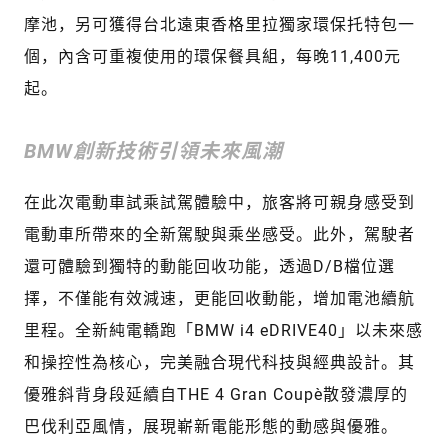
摩池，另可獲得台北遠東香格里拉獨家環保托特包一
個，內含可重複使用的環保餐具組，每晚11,400元
起。
BMW創新技術引領未來風潮
在此次電動車試乘試駕體驗中，旅客將可親身感受到
電動車所帶來的全新駕駛與乘坐感受。此外，駕駛者
還可體驗到獨特的動能回收功能，透過D/B檔位選
擇，不僅能有效減速，更能回收動能，增加電池續航
里程。全新純電轎跑「BMW i4 eDRIVE40」以未來感
和操控性為核心，完美融合現代科技與經典設計。其
優雅斜背身段延續自THE 4 Gran Coupe，散發濃厚的
巴伐利亞風情，展現嶄新電能形態的動感與優雅。