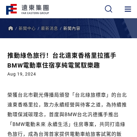
新聞中心
最新消息
新聞內容
繁
簡
EN
首
頁
推動綠色旅行！台北遠東香格里拉攜手
BMW電動車住宿享純電駕馭樂趣
Aug 19, 2024
榮獲台北市觀光傳播局頒發「台北綠旅標章」的台北
遠東香格里拉，致力永續經營與待客之道，為持續推
動環保減碳理念，首度與BMW台北汎德攜手推出
「BMW電動未來 永續生活」住房專案，共同打造綠
色旅行，成為台灣首家提供電動車給旅客試駕的飯