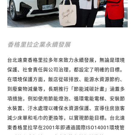
香格里拉企業永續發展
台北遠東香格里拉多年來致力永續發展，無論是環境
保護、社會責任與公司治理，都設定了明確的目標。
在環境保護方面，飯店從碳排放、能源水資源節約、
到廢棄物減量等，長期推行「節能減碳計畫」涵蓋多
項措施，例如使用節能燈泡、循環電能電梯、安裝節
水裝置、汙水處理以確保水資源保護、宣導住房旅客
減少床單和毛巾的更換等，以實現節能目標。台北遠
東香格里拉早在2001年即通過國際ISO14001環境管