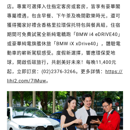
店。專案可選擇入住指定客房或套房，皆享有豪華閣
專屬禮遇，包含早餐、下午茶及晚間歡樂時光，還可
獲得獨家好禮含香格里拉環保托特包與餐具組，住宿
期間可免費試駕全新純電轎跑「BMW i4 eDRIVE40」
或豪華純電旗艦休旅「BMW iX xDrive40」，體驗電
動車的嶄新駕馭感受。度假新選擇，響應環保愛地
球，開啟低碳旅行，共創美好未來！每晚11,400元
起，立即訂房：(02)2376-3266。更多詳情：
https://
lihi2.com/7IMuw
。