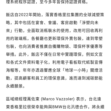
理系統程序認證，至今多年皆保持認證資格。
飯店自2022年開始，落實香格里拉集團的全球減塑策
略，其中包括在宴會、會議、客房啟動「淨塑向未
來」行動，全面取消瓶裝水的使用，改用可回收再利
用的玻璃瓶，各餐廳也更新環保外賣包裝，達到零塑
包裝，也向消費者推廣自備購物袋、環保杯享優惠等
舉措。此外，飯店不僅在日常中實踐環保，例如文宣
和各式文件資料電子化，利用電子看板取代紙製宣傳
海報等，年年亦透過響應全球「地球一小時」關燈活
動，提高顧客和員工的環保意識，進而達到減碳節能
永續願景。
區域總經理萬佐東 (Marco Vazzoler) 表示，台北遠
東香格里拉很榮幸能夠與BMW台北汎德合作，將永續