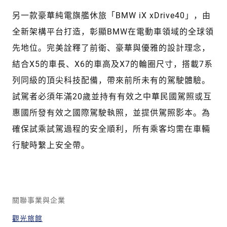
另一款豪華純電旗艦休旅「BMW iX xDrive40」，由
全新架構平台打造，彰顯BMW在電動車領域的全球領
先地位。完美詮釋了前衛、豪華與優雅的設計理念，
結合X5的車長、X6的車高及X7的輪圈尺寸，搭載7系
列同級的頂尖科技配備，帶來前所未有的駕駛體驗。
試駕者必須年滿20歲並持有有效之中華民國駕照或互
惠國所發有效之國際駕駛執照，並提供駕照影本。為
確保試乘試駕過程的安全順利，所有乘客均需在車輛
行駛時繫上安全帶。
關聯事業與企業
觀光旅館