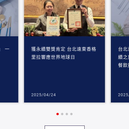
」 一
獲永續雙獎肯定 台北遠東香格
台北
里拉響應世界地球日
續之
餐飲
2025/04/24
2025