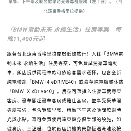
早餐、下午茶及晚間歡樂時光等尊寵服務（左上圖）。（台
北遠東香格里拉提供）
「BMW電動未來 永續生活」住房專案 每
晚11,400元起
跟著台北遠東香格里拉開啟低碳旅行！入住「BMW電
動未來 永續生活」住房專案，可免費試駕豪華電動
車，飯店提供兩種車款可依旅客需求選擇，包含全新
純電轎跑「BMW i4 eDRIVE40」或豪華純電旗艦休旅
「BMW iX xDrive40」。房型可選擇入住豪華閣尊榮
客房、豪華閣超豪華客房或雅仕套房，並享受豪華閣
專屬禮遇，包含豐盛早餐、精緻下午茶及晚間歡樂時
光與小點。還可免費使用遠東健身俱樂部的設施，如
健身房、三溫暖、位於飯店頂樓的景觀恆溫泳池及按