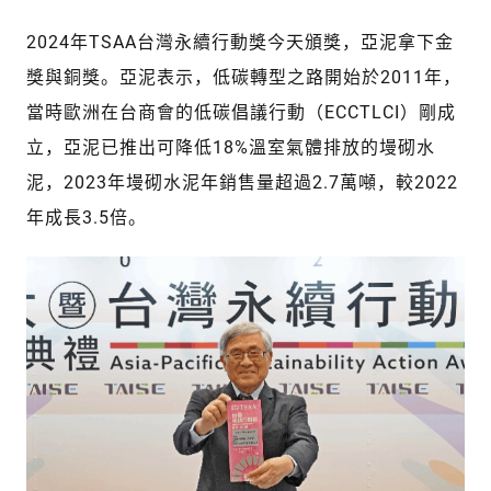
2024年TSAA台灣永續行動獎今天頒獎，亞泥拿下金
獎與銅獎。亞泥表示，低碳轉型之路開始於2011年，
當時歐洲在台商會的低碳倡議行動（ECCTLCI）剛成
立，亞泥已推出可降低18%溫室氣體排放的墁砌水
泥，2023年墁砌水泥年銷售量超過2.7萬噸，較2022
年成長3.5倍。