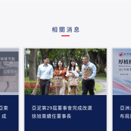
相關消息
亞東
亞泥第29屆董事會完成改選
亞洲
」成
徐旭東續任董事長
布局