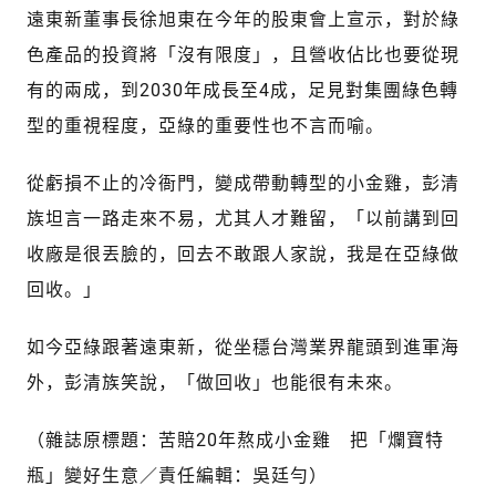
遠東新董事長徐旭東在今年的股東會上宣示，對於綠
色產品的投資將「沒有限度」，且營收佔比也要從現
有的兩成，到2030年成長至4成，足見對集團綠色轉
型的重視程度，亞綠的重要性也不言而喻。
從虧損不止的冷衙門，變成帶動轉型的小金雞，彭清
族坦言一路走來不易，尤其人才難留，「以前講到回
收廠是很丟臉的，回去不敢跟人家說，我是在亞綠做
回收。」
如今亞綠跟著遠東新，從坐穩台灣業界龍頭到進軍海
外，彭清族笑說，「做回收」也能很有未來。
（雜誌原標題：苦賠20年熬成小金雞 把「爛寶特
瓶」變好生意／責任編輯：吳廷勻）