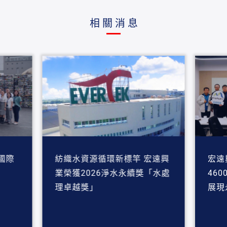
相關消息
國際
紡織水資源循環新標竿 宏遠興
宏遠
業榮獲2026淨水永續獎「水處
460
理卓越獎」
展現