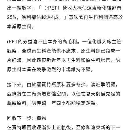
出一組數字，「（rPET）營收大概佔遠東新化纖部門
25%，獲利卻佔超過4成，」意味著再生料利潤遠高於
本業原生料。
rPET的效益遠不止本身的高毛利。一位化纖大廠主管
觀察，全球再生料產能供不應求，原生料卻已殺成一
片紅海，因此遠東新近年以再生料和原生料綁售，讓
原生料本業在競爭激烈的市場維持不墜。
接下來，由於廢寶特瓶原料夏多冬少，淡旺季明顯，
亞綠將在二廠新增倉儲空間，以便在夏天儲備充足的
瓶磚原料，讓產線一年四季都能穩定運轉。
回收下一步：織物
在寶特瓶回收逐漸步上正軌後，亞綠和遠東新的下一