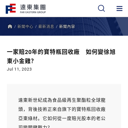
新聞中心
最新消息
新聞內容
繁
簡
EN
首
頁
一家賠20年的寶特瓶回收廠 如何變徐旭
東小金雞？
Jul 11, 2023
遠東新世紀成為食品級再生聚酯粒全球龍
頭，背後技術正來自旗下的寶特瓶回收廠
亞東綠材。它如何從一度賠光股本的老公
司變關鍵戰力？