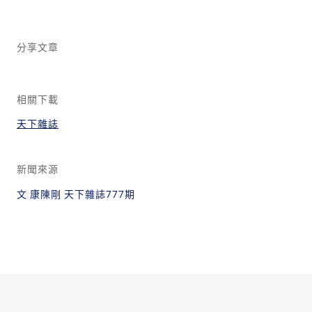
分享文章
相關下載
天下雜誌
新聞來源
文 康陳剛 天下雜誌777期