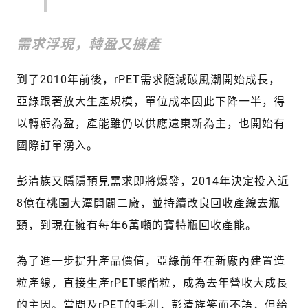
需求浮現，轉盈又擴產
到了2010年前後，rPET需求隨減碳風潮開始成長，
亞綠跟著放大生產規模，單位成本因此下降一半，得
以轉虧為盈，產能雖仍以供應遠東新為主，也開始有
國際訂單湧入。
彭清族又隱隱預見需求即將爆發，2014年決定投入近
8億在桃園大潭開闢二廠，並持續改良回收產線去瓶
頸，到現在擁有每年6萬噸的寶特瓶回收產能。
為了進一步提升產品價值，亞綠前年在新廠內建置造
粒產線，直接生產rPET聚酯粒，成為去年營收大成長
的主因。當問及rPET的毛利，彭清族笑而不語，但給