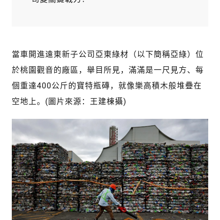
當車開進遠東新子公司亞東綠材（以下簡稱亞綠）位
於桃園觀音的廠區，舉目所見，滿滿是一尺見方、每
個重達400公斤的寶特瓶磚，就像樂高積木般堆疊在
空地上。(圖片來源：王建棟攝)