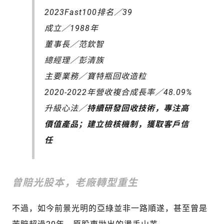
2023Fast100排名／39
成立／1988年
董事長／范欽智
總經理／彭清族
主要業務／寶特瓶回收造粒
2020-2022年營收複合成長率／48.09%
升級心法／
持續研發回收技術，專注高
價值產品；建立檢核機制，獲取客戶信
任
曾賠光股本，老廠轉型重生
不過，如今前景光明的亞綠並非一路順遂，甚至曾是
苦賠超過20年、原股東拋出的燙手山芋。