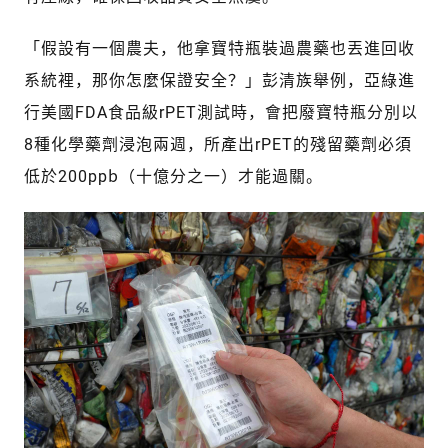
「假設有一個農夫，他拿寶特瓶裝過農藥也丟進回收
系統裡，那你怎麼保證安全？」彭清族舉例，亞綠進
行美國FDA食品級rPET測試時，會把廢寶特瓶分別以
8種化學藥劑浸泡兩週，所產出rPET的殘留藥劑必須
低於200ppb（十億分之一）才能過關。