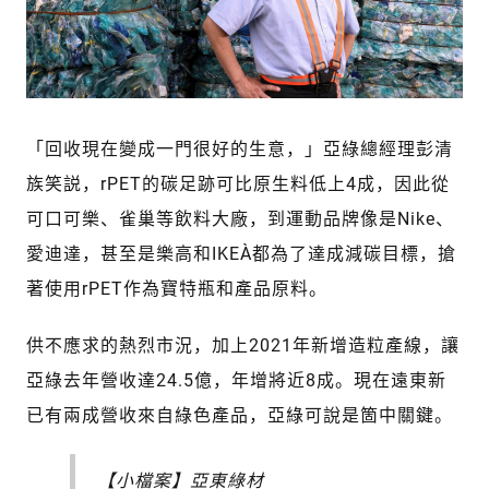
「回收現在變成一門很好的生意，」亞綠總經理彭清
族笑説，rPET的碳足跡可比原生料低上4成，因此從
可口可樂、雀巢等飲料大廠，到運動品牌像是Nike、
愛迪達，甚至是樂高和IKEA，都為了達成減碳目標，搶
著使用rPET作為寶特瓶和產品原料。
供不應求的熱烈市況，加上2021年新增造粒產線，讓
亞綠去年營收達24.5億，年增將近8成。現在遠東新
已有兩成營收來自綠色產品，亞綠可說是箇中關鍵。
【小檔案】亞東綠材