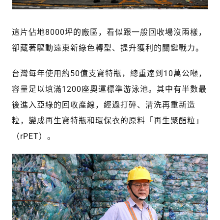
這片佔地8000坪的廠區，看似跟一般回收場沒兩樣，
卻藏著驅動遠東新綠色轉型、提升獲利的關鍵戰力。
台灣每年使用約50億支寶特瓶，總重達到10萬公噸，
容量足以填滿1200座奧運標準游泳池。其中有半數最
後進入亞綠的回收產線，經過打碎、清洗再重新造
粒，變成再生寶特瓶和環保衣的原料「再生聚酯粒」
（rPET）。