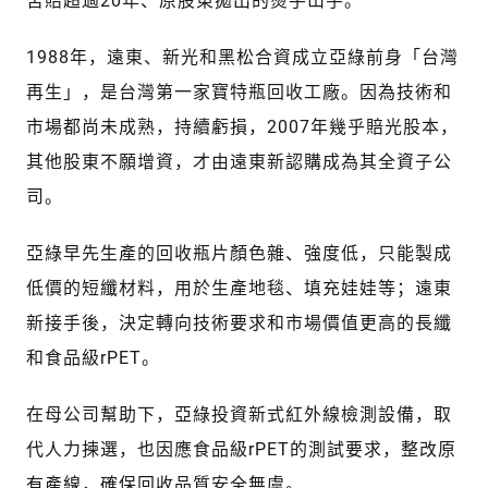
1988年，遠東、新光和黑松合資成立亞綠前身「台灣
再生」，是台灣第一家寶特瓶回收工廠。因為技術和
市場都尚未成熟，持續虧損，2007年幾乎賠光股本，
其他股東不願增資，才由遠東新認購成為其全資子公
司。
亞綠早先生產的回收瓶片顏色雜、強度低，只能製成
低價的短纖材料，用於生產地毯、填充娃娃等；遠東
新接手後，決定轉向技術要求和市場價值更高的長纖
和食品級rPET。
在母公司幫助下，亞綠投資新式紅外線檢測設備，取
代人力揀選，也因應食品級rPET的測試要求，整改原
有產線，確保回收品質安全無虞。