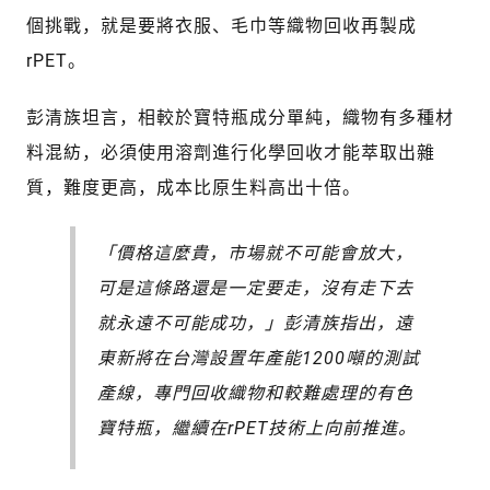
個挑戰，就是要將衣服、毛巾等織物回收再製成
rPET。
彭清族坦言，相較於寶特瓶成分單純，織物有多種材
料混紡，必須使用溶劑進行化學回收才能萃取出雜
質，難度更高，成本比原生料高出十倍。
「價格這麼貴，市場就不可能會放大，
可是這條路還是一定要走，沒有走下去
就永遠不可能成功，」彭清族指出，遠
東新將在台灣設置年產能1200噸的測試
產線，專門回收織物和較難處理的有色
寶特瓶，繼續在rPET技術上向前推進。