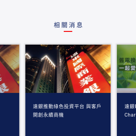
相關消息
遠銀推動綠色投資平台 與客戶
遠銀
開創永續商機
Cha