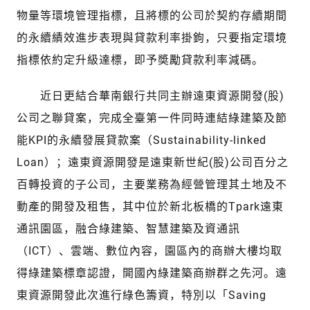
物量等環境管理指標，且將標的公司於契約存續期間
的永續績效進步表現與貸款利率掛鉤，只要指定環境
指標依約定升級達標，即予奬勵貸款利率減碼。
近日更結合華南銀行共同主辦遠東資源開發(股)
公司之聯貸案，完成全臺第一件同時連結綠建築及節
能KPI的永續發展貸款案（Sustainability-linked
Loan）；遠東資源開發是遠東新世紀(股)公司百分之
百轉投資的子公司，主要業務為經營管理其土地及不
動產的開發及租售，其中位於新北板橋的Tpark遠東
通訊園區，融合綠建築、智慧建築及資通訊
（ICT）、雲端、數位內容，園區內的商辦大樓均取
得綠建築標章認證，開國內綠建築商辦群之先河。遠
東資源開發此次進行綠色籌資，特別以「Saving