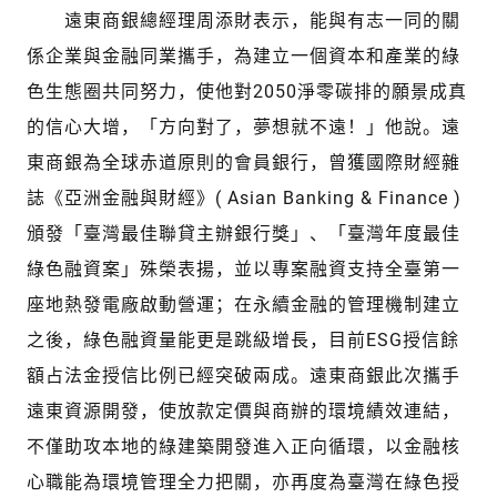
遠東商銀總經理周添財表示，能與有志一同的關
係企業與金融同業攜手，為建立一個資本和產業的綠
色生態圈共同努力，使他對2050淨零碳排的願景成真
的信心大增，「方向對了，夢想就不遠！」他說。遠
東商銀為全球赤道原則的會員銀行，曾獲國際財經雜
誌《亞洲金融與財經》( Asian Banking & Finance )
頒發「臺灣最佳聯貸主辦銀行獎」、「臺灣年度最佳
綠色融資案」殊榮表揚，並以專案融資支持全臺第一
座地熱發電廠啟動營運；在永續金融的管理機制建立
之後，綠色融資量能更是跳級增長，目前ESG授信餘
額占法金授信比例已經突破兩成。遠東商銀此次攜手
遠東資源開發，使放款定價與商辦的環境績效連結，
不僅助攻本地的綠建築開發進入正向循環，以金融核
心職能為環境管理全力把關，亦再度為臺灣在綠色授