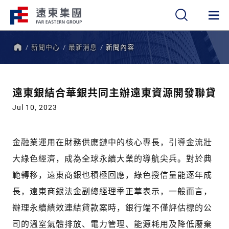
新聞中心
最新消息
新聞內容
繁
簡
EN
首
頁
遠東銀結合華銀共同主辦遠東資源開發聯貸
Jul 10, 2023
金融業運用在財務供應鏈中的核心專長，引導金流壯
大綠色經濟，成為全球永續大業的導航尖兵。對於典
範轉移，遠東商銀也積極回應，綠色授信量能逐年成
長，遠東商銀法金副總經理季正華表示，一般而言，
辦理永續績效連結貸款案時，銀行端不僅評估標的公
司的溫室氣體排放、電力管理、能源耗用及降低廢棄