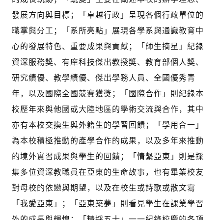
發展方向與目標；「卓越行政」呈現各個行政單位的
職掌與分工；「系所亮點」展現各學系與通識教育中
心的發展特色、重要成果與貢獻；「師生摘星」紀錄
資深服務獎、有庠科技傑出教授獎、教育部個人獎、
研究績優、教學績優、傑出學務人員、全國優秀青
年，以及國際全國競賽獲獎；「國際合作」則紀錄本
校歷年來與他國或大陸地區的學術交流與合作，其中
亦有本校交換生與外籍生的學習回饋；「學用合一」
為本校積極推動的產學合作的成果，以及多年來推動
的境外實習成果與學生的回饋；「情繫亞東」則是採
集多位資深教職員在亞東的生命故事，也有畢業校友
對母校的依戀與期望，以及在校生或詩歌或散文寫
「我愛亞東」；「亞東築夢」則看見學生在課業學習
外的成長與輝煌；「精採五十」一一紀錄校慶的各項