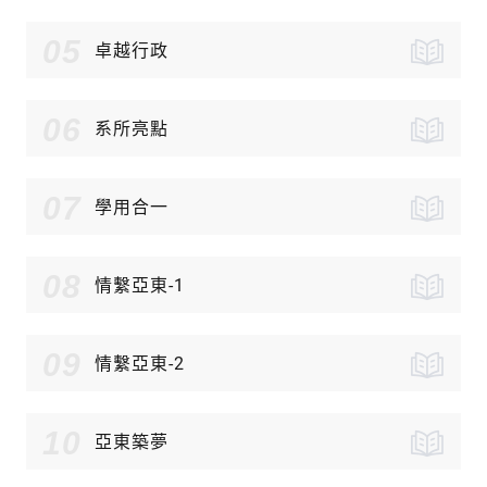
05
卓越行政
06
系所亮點
07
學用合一
08
情繫亞東-1
09
情繫亞東-2
10
亞東築夢