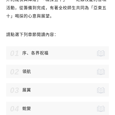
活動，從籌備到完成，有著全校師生共同為「亞東五
十」喝採的心意與展望。
請點選下列章節閱讀內容：
01
序、各界祝福
02
領航
03
展翼
04
蛻變