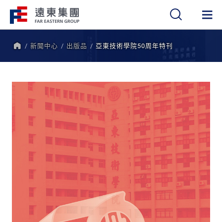
新聞中心
出版品
亞東技術學院50周年特刊
繁
簡
EN
首
頁