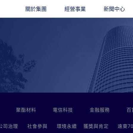
關於集團
經營事業
新聞中心
圖
遠東人月刊
遠東ESG
集團創辦人
石化能源
企業總覽​
觀光旅館
最新消息
董事長
聚酯材料
立業精神
交通運輸
出版品
業社
餘家關係企業，經營領
凝聚遠東人，傳承遠東心
長期扮演企業公民角色，讓遠東創造更多
穩腳
產服務基地涵蓋亞
價值與創新能力
經營團隊
電信科技
大事紀要
水泥建材
線上刊物
。
金融服務
聯絡我們
營造建築
遠東人月刊
百貨零售
社會公益
聚酯材料
電信科技
金融服務
百
公司治理
社會參與
環境永續
獲獎與肯定
遠東7