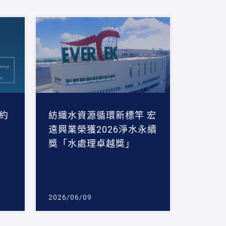
約
紡織水資源循環新標竿 宏
遠興業榮獲2026淨水永續
獎「水處理卓越獎」
2026/06/09