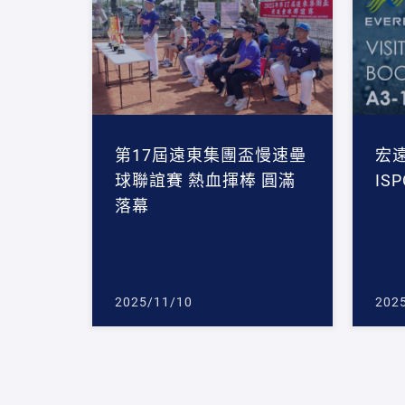
第17屆遠東集團盃慢速壘
宏
球聯誼賽 熱血揮棒 圓滿
IS
落幕
2025/11/10
202