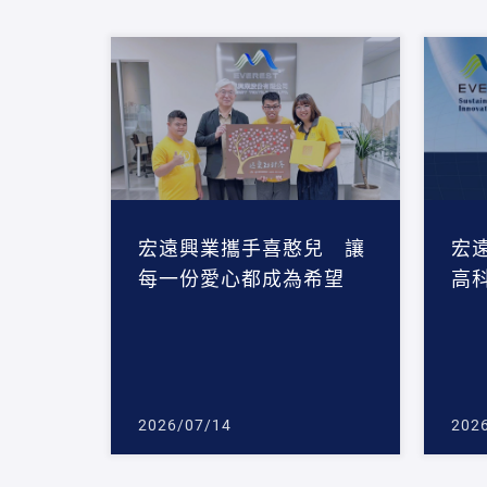
宏遠興業攜手喜憨兒 讓
宏
每一份愛心都成為希望
高
2026/07/14
202