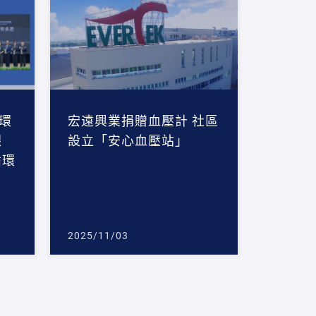
環
宏遠興業捐贈血壓計 社區
銀
設立「安心血壓站」
循環
2025/11/03