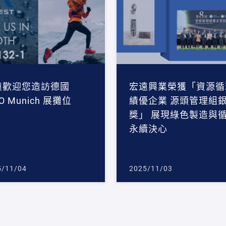
遠歡迎您造訪德國
宏遠興業榮獲「資源循
PO Munich 展攤位
績優企業 源頭管理組
獎」 展現綠色製造與
永續決心
5/11/04
2025/11/03