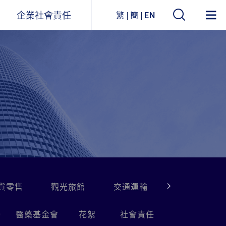
企業社會責任
繁
簡
EN
遠東ESG
事業關聯圖
環境永續
企業列表
社會參與
公司治理
企業永續報告書
獲獎與肯定
貨零售
觀光旅館
交通運輸
水泥建材
0
醫藥基金會
花絮
社會責任