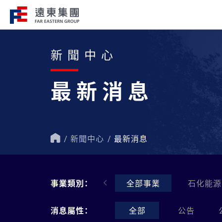
新聞中心
企業總覽​
事業關聯
最新消息
遠東集團持續走在創新、國際化、企
遠東集團轄下200
會責任的道路上，才能屹立不搖，站
域涵蓋十大產業，生
跟，大步前行。
洲、美洲、非洲等地
新聞中心
最新消息
首
頁
事業類別：
全部事業
石化能源
消息屬性：
全部
公告