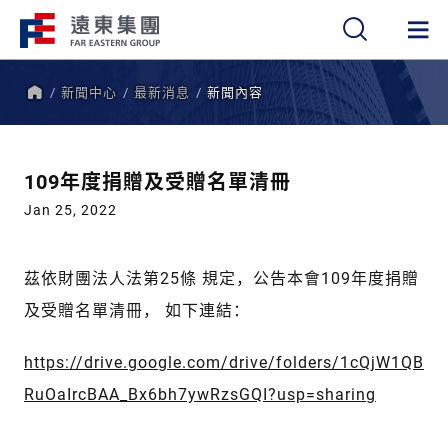
新聞中心
最新消息
新聞內容
繁
簡
EN
首
頁
109年度捐贈及受贈名單清冊
Jan 25, 2022
茲依財團法人法第25條 規定，公告本會109年度捐贈
及受贈名單清冊， 如下連結：
https://drive.google.com/drive/folders/1cQjW1QB
RuOaIrcBAA_Bx6bh7ywRzsGQI?usp=sharing