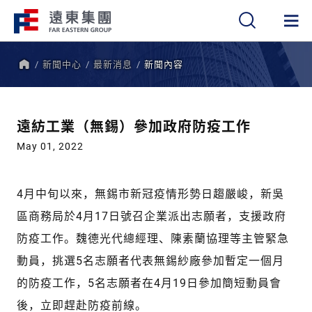
新聞中心
最新消息
新聞內容
繁
簡
EN
首
頁
遠紡工業（無錫）參加政府防疫工作
May 01, 2022
4月中旬以來，無錫市新冠疫情形勢日趨嚴峻，新吳
區商務局於4月17日號召企業派出志願者，支援政府
防疫工作。魏德光代總經理、陳素蘭協理等主管緊急
動員，挑選5名志願者代表無錫紗廠參加暫定一個月
的防疫工作，5名志願者在4月19日參加簡短動員會
後，立即趕赴防疫前線。