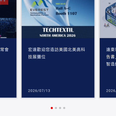
東常會
宏遠歡迎您造訪美國北美高科
遠東
技展攤位
告書
智造
2026/07/13
2026