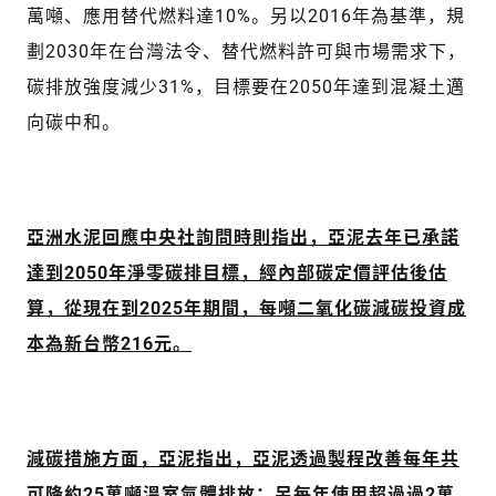
萬噸、應用替代燃料達10%。另以2016年為基準，規
劃2030年在台灣法令、替代燃料許可與市場需求下，
碳排放強度減少31%，目標要在2050年達到混凝土邁
向碳中和。
亞洲水泥回應中央社詢問時則指出，亞泥去年已承諾
達到2050年淨零碳排目標，經內部碳定價評估後估
算，從現在到2025年期間，每噸二氧化碳減碳投資成
本為新台幣216元。
減碳措施方面，亞泥指出，亞泥透過製程改善每年共
可降約25萬噸溫室氣體排放；另每年使用超過過2萬