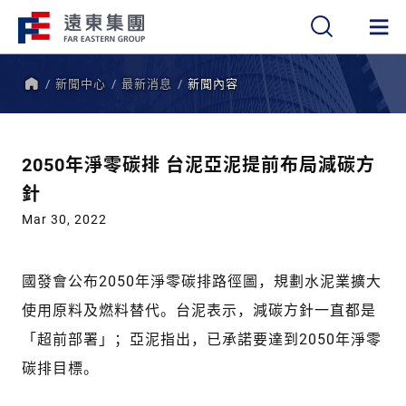
新聞中心
最新消息
新聞內容
繁
簡
EN
首
頁
2050年淨零碳排 台泥亞泥提前布局減碳方
針
Mar 30, 2022
國發會公布2050年淨零碳排路徑圖，規劃水泥業擴大
使用原料及燃料替代。台泥表示，減碳方針一直都是
「超前部署」；亞泥指出，已承諾要達到2050年淨零
碳排目標。