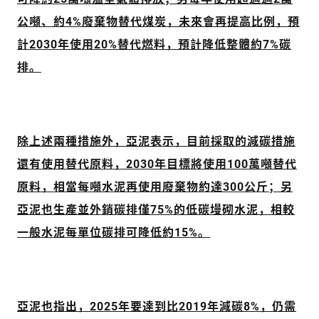
公噸、約4%廢棄物替代煤炭，未來會再提高比例，預
計2030年使用20%替代燃料，預計降低整體約7%碳
排。
除上述兩種措施外，亞泥表示，目前採取的減碳措施
還有使用替代原料，2030年目標將使用100萬噸替代
原料，相當每噸水泥再使用廢棄物約達300公斤；另
亞泥也生產並外銷碳排僅75%的低碳墁砌水泥，相較
一般水泥每單位碳排可降低約15%。
亞泥也指出，2025年要達到比2019年減碳8%，仍需