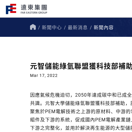
新聞中心
最新消息
新聞內容
企業總覽​
事業關聯
首
頁
遠東集團持續走在創新、國際化、企
遠東集團轄下200
會責任的道路上，才能屹立不搖，站
域涵蓋十大產業，生
元智儲能綠氫聯盟獲科技部補助 
跟，大步前行。
洲、美洲、非洲等地
Mar 17, 2022
因應氣候危機迫切，2050年達成碳中和已成
共識。元智大學儲能綠氫聯盟獲科技部補助，
聚焦於PEM電解技術之上游的原材料、中游的
組件及下游的系統，促成國內PEM電解產業鏈
下游之完整化，並用於解決再生能源的大型儲