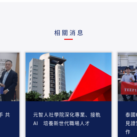
相關消息
 共
元智人社學院深化專業、接軌
泰國
AI 培養新世代職場人才
見證
作