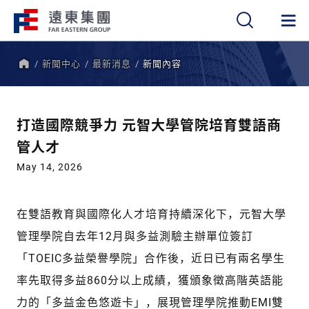
新聞中心
最新消息
新聞內容
繁
簡
EN
首
頁
打造國際競爭力 元智大學管院培育雙語商
管人才
May 14, 2026
在雙語教育與國際化人才培育持續深化下，元智大學
管理學院自去年12月與多益測驗主辦單位簽訂
「TOEIC多益榮譽學院」合作後，近日已有兩名學生
率先取得多益860分以上成績，獲頒象徵高階英語能
力的「多益金色悠遊卡」，展現管理學院推動EMI雙