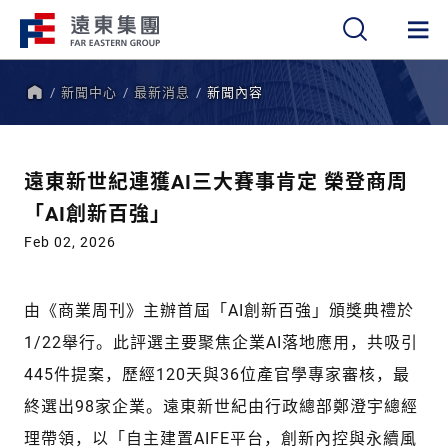
新聞中心
最新消息
新聞內容
繁
簡
EN
首
頁
遠東新世紀連獲AI三大賽事肯定 榮登商周
「AI創新百強」
Feb 02, 2026
由《商業周刊》主辦首屆「AI創新百強」頒獎典禮於
1/22舉行。此評選主要聚焦企業AI落地應用，共吸引
445件提案，歷經120天與36位產官學專家審核，最
終選出98家企業。遠東新世紀由行政總部鄭澄宇總經
理帶領，以「自主建置AIFE平台，創新內控與永續風