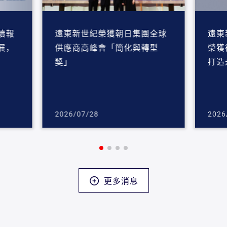
續報
遠東新世紀榮獲朝日集團全球
遠東新
展，
供應商高峰會「簡化與轉型
榮獲
獎」
打造
2026/07/28
2026
更多消息