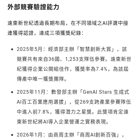
外部競賽驗證能力
遠東新世紀透過長期布局，在不同領域之AI評選中接
連獲得認證，達成三項獲獎紀錄：
2025年5月：經濟部主辦「智慧創新大賞」，該
競賽共有來自36國、1,253支隊伍參賽。遠東新世
紀獲得企業公開組佳作，獲獎率為7.4%，為該屆
傳產中唯一獲獎團隊。
2025年11月：數發部主辦「GenAI Stars 生成式
AI百工百業應用選拔」，從269支跨產業參賽隊伍
中進入前7.8%，獲得潛力之星獎。此獎項肯定遠
東新世紀將AI導入企業營運之實務表現。
2026年1月：由商周主辦「商周AI創新百強」，