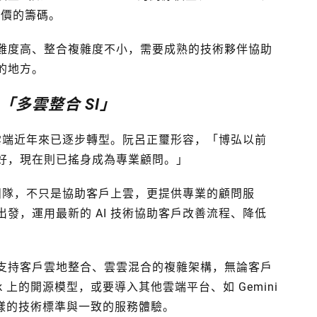
判議價的籌碼。
難度高、整合複雜度不小，需要成熟的技術夥伴協助
的地方。
多雲整合 SI」
弘雲端近年來已逐步轉型。阮呂正璽形容，「博弘以前
好，現在則已搖身成為專業顧問。」
 團隊，不只是協助客戶上雲，更提供專業的顧問服
發，運用最新的 AI 技術協助客戶改善流程、降低
支持客戶雲地整合、雲雲混合的複雜架構，無論客戶
ock 上的開源模型，或要導入其他雲端平台、如 Gemini
樣的技術標準與一致的服務體驗。