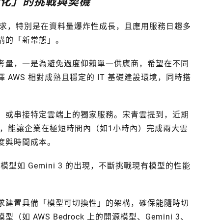
活化」的挑戰與契機
要求，特別是在資料量爆炸性成長，且應用服務日趨多
構的「新常態」。
考量，一是為避免過度仰賴單一供應商，希望在不同
AWS 相對成熟且穩定的 IT 基礎建設環境，同時搭
、或串接特定雲端上的獨家服務。宋青雲提到，近期
務合作，能讓企業在極短時間內（如1小時內）完成兩大雲
度與時間成本。
模型如 Gemini 3 的出現，不斷挑戰現有模型的性能
求建置具備「模型可切換性」的架構，確保能隨時切
AWS Bedrock 上的開源模型、Gemini 3、