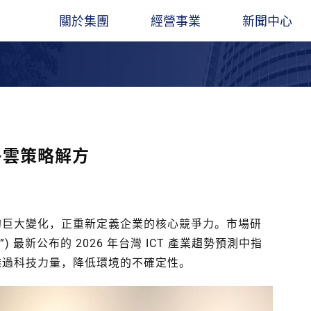
關於集團
經營事業
新聞中心
圖
遠東人月刊
遠東ESG
集團創辦人
石化能源
企業總覽​
觀光旅館
最新消息
董事長
聚酯材料
立業精神
交通運輸
出版品
業社
餘家關係企業，經營領
凝聚遠東人，傳承遠東心
長期扮演企業公民角色，讓遠東創造更多
穩腳
產服務基地涵蓋亞
價值與創新能力
經營團隊
電信科技
大事紀要
水泥建材
線上刊物
多雲策略解方
。
金融服務
聯絡我們
營造建築
遠東人月刊
百貨零售
社會公益
來的巨大變化，正重新定義企業的核心競爭力。市場研
n (“IDC”) 最新公布的 2026 年台灣 ICT 產業趨勢預測中指
盼透過科技力量，降低環境的不確定性。