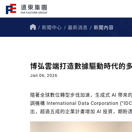
新聞中心
最新消息
新聞內容
企業總覽​
事業關聯
首
頁
遠東集團持續走在創新、國際化、企
遠東集團轄下200
會責任的道路上，才能屹立不搖，站
域涵蓋十大產業，生
博弘雲端打造數據驅動時代的
跟，大步前行。
洲、美洲、非洲等地
Jan 06, 2026
隨著全球數位轉型步伐加速，生成式 AI 帶
調機構 International Data Corporatio
出，超過五成的企業計畫增加 AI 投資，期