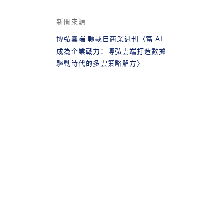
新聞來源
博弘雲端 轉載自商業週刊〈當 AI
成為企業戰力：博弘雲端打造數據
驅動時代的多雲策略解方〉