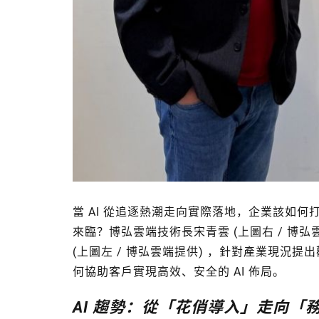
當 AI 從追逐熱潮走向實際落地，企業該如何
來臨？博弘雲端技術長宋青雲 (上圖右 / 博
(上圖左 / 博弘雲端提供) ，針對產業現況
何協助客戶實現高效、安全的 AI 佈局。
AI 趨勢：從「花俏導入」走向「