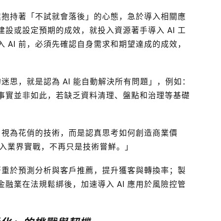
企業抱持著「不試就會落後」的心態，急於導入相關應
設或設定預期的成效，就投入資源著手導入 AI 工
 AI 前，必須先確認自身需求和期望達成的成效，
的迷思，就是認為 AI 能自動解決所有問題」，例如：
事實並非如此，若缺乏資料清理、盤點和治理等基礎
I 視為花俏的技術，而是認真思考如何創造商業價
走入業界實戰，不再只是技術嘗鮮。」
商著重於預測分析與客戶推薦，提升獲客與轉換率；製
融業在法規鬆綁後，加速導入 AI 應用於風險控管