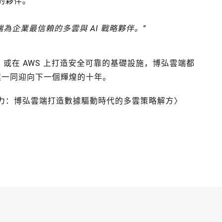
的夥伴。
端為企業最信賴的多雲與 AI 戰略夥伴。”
創新，或在 AWS 上打造安全可靠的基礎設施，博弘雲端都
企業一同迎向下一個輝煌的十年。
業戰力：博弘雲端打造數據驅動時代的多雲策略解方〉