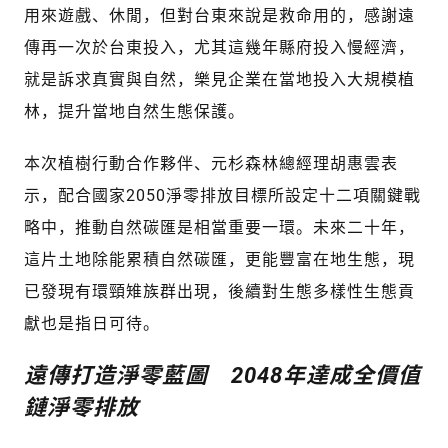
用來遊戲、休閒，但對台東來說是救命用的，感謝遠
傳再一次於台東投入，尤其這幾年縣府投入慢經濟，
就是訴求真實與自然，樂見企業在當地投入大規模植
林，提升當地自然生態保護。
本次植樹行動合作夥伴、元杉森林總經理胡惠雲表
示，配合國家2050淨零排放目標所設定十二項關鍵戰
略中，推動自然碳匯是相當重要一環。未來二十年，
這片土地除能累積自然碳匯，更能豐富在地生態，現
已發現有環頸雉族群出現，後續對生態多樣性生態貢
獻也是指日可待。
遠傳打造淨零藍圖 2048年達成全價值
鏈淨零排放