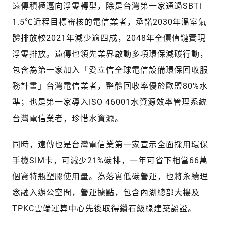
遠傳積極邁向淨零轉型，除是台灣第一家通過SBTi
1.5℃近程目標審核的電信業者，承諾2030年溫室氣
體排放較2021年減少逾四成，2048年全價值鏈實現
淨零排放。遠傳也領先業界啟動多項環保減碳行動，
包含為第一家加入「愛立信全球電信設備環保回收服
務計畫」台灣電信業者，整體回收率優於歐盟80%水
準；也是第一家導入ISO 46001水資源效率管理系統
台灣電信業者，珍惜水資源。
同時，遠傳也是台灣電信業第一家宣示全面採用環保
手機SIM卡，可減少21%碳排，一年可省下相當66萬
個寶特瓶塑膠使用量。為落實低碳營運，也將永續理
念融入辦公空間，營運據點，包含內湖總部大樓及
TPKC雲端運算中心先後取得鑽石級綠建築認證。