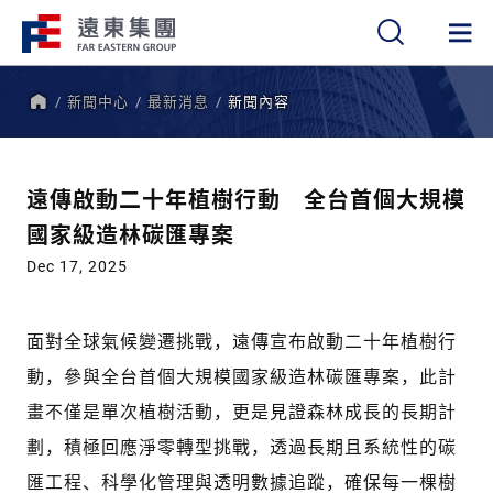
新聞中心
最新消息
新聞內容
繁
簡
EN
首
頁
遠傳啟動二十年植樹行動 全台首個大規模
國家級造林碳匯專案
Dec 17, 2025
面對全球氣候變遷挑戰，遠傳宣布啟動二十年植樹行
動，參與全台首個大規模國家級造林碳匯專案，此計
畫不僅是單次植樹活動，更是見證森林成長的長期計
劃，積極回應淨零轉型挑戰，透過長期且系統性的碳
匯工程、科學化管理與透明數據追蹤，確保每一棵樹