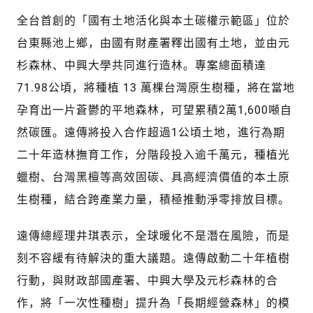
全台首創的「國有土地活化與本土碳權示範區」位於
台東縣池上鄉，由國有財產署釋出國有土地，並由元
杉森林、中興大學共同進行造林。專案總面積達
71.98公頃，將種植 13 萬棵台灣原生樹種，將在當地
孕育出一片蒼鬱的平地森林，可望累積2萬1,600噸自
然碳匯。遠傳將投入合作超過1公頃土地，進行為期
二十年造林撫育工作，分階段投入逾千萬元，種植光
蠟樹、台灣黑檀等高效固碳、具高經濟價值的本土原
生樹種，結合跨產業力量，積極推動淨零排放目標。
遠傳總經理井琪表示，全球暖化不是潛在風險，而是
刻不容緩有待解決的重大議題。遠傳啟動二十年植樹
行動，與財政部國產署、中興大學及元杉森林的合
作，將「一次性種樹」提升為「長期經營森林」的模