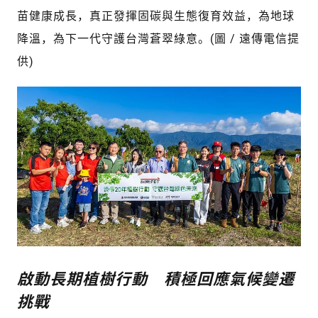
苗健康成長，真正發揮固碳與生態復育效益，為地球
降溫，為下一代守護台灣蒼翠綠意。(圖 / 遠傳電信提
供)
啟動長期植樹行動 積極回應氣候變遷
挑戰