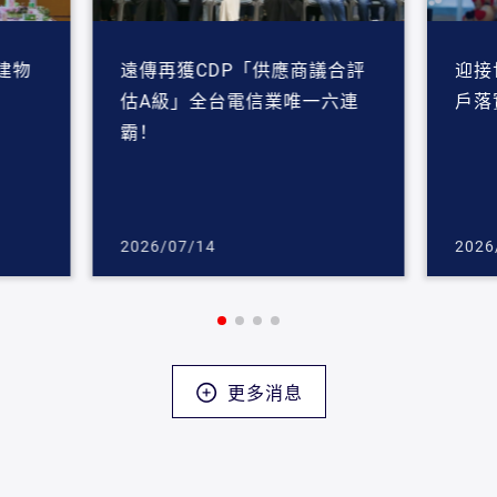
建物
遠傳再獲CDP「供應商議合評
迎接
估A級」全台電信業唯一六連
戶落
霸！
2026/07/14
2026
更多消息