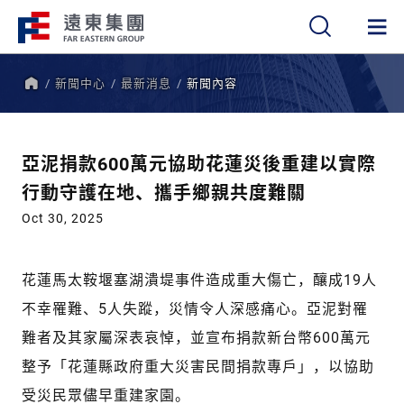
新聞中心
最新消息
新聞內容
繁
簡
EN
首
頁
亞泥捐款600萬元協助花蓮災後重建以實際
行動守護在地、攜手鄉親共度難關
Oct 30, 2025
花蓮馬太鞍堰塞湖潰堤事件造成重大傷亡，釀成19人
不幸罹難、5人失蹤，災情令人深感痛心。亞泥對罹
難者及其家屬深表哀悼，並宣布捐款新台幣600萬元
整予「花蓮縣政府重大災害民間捐款專戶」，以協助
受災民眾儘早重建家園。