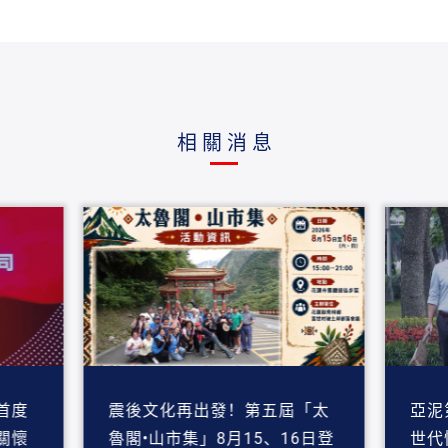
相關消息
首度
震後文化再出發！第五屆「太
亞泥
關懷
魯閣•山市集」8月15、16日登
世代情感 《