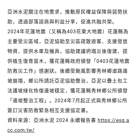
亞洲水泥關注在地需求，推動原民權益保障與弱勢扶
助，透過部落諮商與利益分享，促進共融共榮。
2024年花蓮地震（又稱為403花東大地震）花蓮縣為
主要受災區域，亞泥協助至災區疏散遊客、支援發放
物資、提供水車及機具，協助建議坍塌災後復建、提
供植生復育苗木，獲花蓮縣政府頒發「0403花蓮地震
防救災工作」感謝狀。後續受颱風影響秀林鄉道路邊
坡崩塌，鄉公所請託亞泥協助整治，亞泥以疊土包工
法護坡綠化恢復邊坡穩定，獲花蓮縣秀林鄉公所頒發
「邊坡整治工程」。2024年7月起正式與秀林鄉公所
簽訂災害防救緊急相互支援協定書。
資料來源：亞洲水泥 2024 永續報告書
https://esg.a
cc.com.tw/