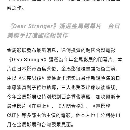
碑之作。
《Dear Stranger》獲選金馬閉幕片 台日
美聯手打造國際級製作
金馬影展發布最新消息，遠傳投資的跨國合製電影
《Dear Stranger》獲選為今年金馬影展的閉幕片，本
片由日本影帝西島秀俊、金馬影後桂綸鎂領銜主演，
由以《失序男孩》榮獲盧卡諾影展最佳新銳導演的日
本導演真利子哲也執導，三人也受邀出席映後座談。
今年金馬影展也特別規劃西島秀俊專題，加映奧斯卡
最佳影片《在車上》、《人間合格》、《電影魂
CUT》等多部由他主演的電影，他本人也十分期待11
月在金馬影展和台灣觀眾見面。