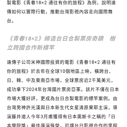
製電影《青春18×2 通往有你的旅程》為例，說明遠
傳如何以實際行動，推動台灣影視內容走向國際舞
台。
《青春18×2》締造台日合製票房奇蹟 樹
立跨國合作新標竿
遠傳子公司米神國際投資的電影《青春18×2 通往有
你的旅程》於去年在全球10個地區上映，橫跨台、
日、韓、中及東南亞市場，全球票房近2千萬美元，
成功拿下2024年台灣國片票房亞軍。該片不僅在日本
市場大獲好評，更成為台日合製電影的標竿案例。由
台灣男神許光漢與日本新生代女星清原果耶主演，導
演籐井道人今年3月甫獲得有日本奧斯卡之稱的「日
本學院獎」最佳導演殊榮，可謂台日影視合作的里程