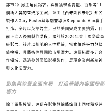
都市2》男主角孫錫求，與曾獲韓國青龍、百想等11
個新人獎的崔嬉序主演，並由《西雅圖夜未眠》知名
製作人Gary Foster與編劇兼導演Stephanie Ahn聯手
打造。全片以英語為主，已於美國完成主要拍攝，目
前正進入後期製作階段，預計於2026年登上國際重量
級影展。該片以細膩的人性描繪，探索情感張力與價
值抉擇，具藝術性與國際市場潛力。遠傳拓展多元合
作領域，透過參與國際影視製作，展現企業創新精神
與文化影響力。
影集與綜藝全面布局 打造華語內容國際影
響力
除了電影投資，遠傳在影集與綜藝節目上同樣積極跨