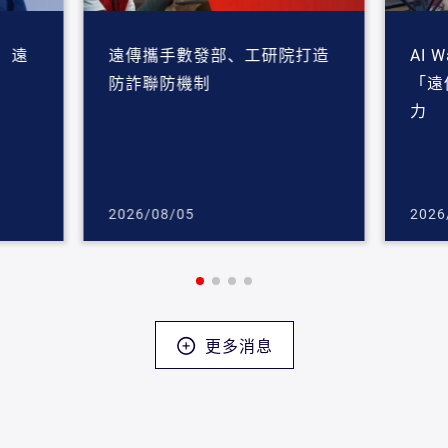
 遠
遠傳攜手數發部、工研院打造
AI 
防詐聯防機制
「遠
力
2026/08/05
2026
更多消息