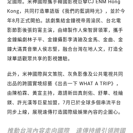
足國際。米神國際攜手韓國影視巨擘CJ ENM Hong
Kong，共同打造華語版《我們的藍調時光》，並於今
年8月正式開拍。該劇集結金鐘視帝周渝民、台北電
影節影後張鈞甯主演，由總製作人柴智屏領軍，攜手
金鐘編劇林子平、金鐘攝影李清廸及金馬、金曲、金
鐘大滿貫音樂人侯志堅，融合台灣在地人文，打造全
球華語觀眾共享的影視體驗。
此外，米神國際與文策院、灰魚影像及公共電視共同
出品的跨國實境綜藝《出去一下 WHAT A TRIP》，
由陳柏霖、黃宣主持，邀請新田真劍佑、舒華、桂綸
鎂、許光漢等巨星加盟，7月已於全球多個串流平台
同步上線，展現遠傳打造國際級娛樂內容的企圖心。
推動台灣內容走向國際 遠傳持續引領跨國