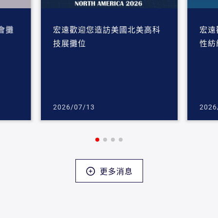
會攤
宏遠歡迎您造訪美國北美高科
宏遠
技展攤位
性紡
2026/07/13
2026
更多消息