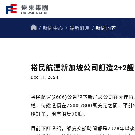
新聞中心
最新消息
新聞內容
企業總覽​
事業關聯
首
頁
遠東集團持續走在創新、國際化、企
遠東集團轄下200
會責任的道路上，才能屹立不搖，站
域涵蓋十大產業，生
裕民航運新加坡公司訂造2+2艘
跟，大步前行。
洲、美洲、非洲等地
Dec 11, 2024
裕民航運(2606)公告旗下新加坡公司在大連
權，每艘造價在7500-7800萬美元之間，預
船訂單，現有船隻70艘。
目前下訂造船，船隻交船時間都是2028年以