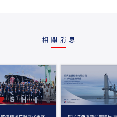
相關消息
民航運迎接首艘液化天然
裕民航運強勢迎戰變局 