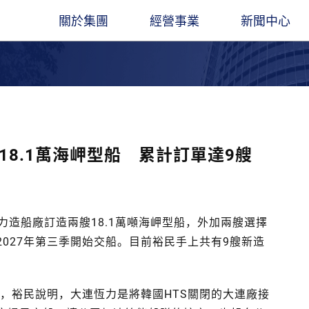
關於集團
經營事業
新聞中心
圖
遠東人月刊
遠東ESG
集團創辦人
石化能源
企業總覽​
觀光旅館
最新消息
董事長
聚酯材料
立業精神
交通運輸
出版品
業社
餘家關係企業，經營領
凝聚遠東人，傳承遠東心
長期扮演企業公民角色，讓遠東創造更多
穩腳
產服務基地涵蓋亞
價值與創新能力
經營團隊
電信科技
大事紀要
水泥建材
線上刊物
18.1萬海岬型船 累計訂單達9艘
。
金融服務
聯絡我們
營造建築
遠東人月刊
百貨零售
社會公益
恆力造船廠訂造兩艘18.1萬噸海岬型船，外加兩艘選擇
計2027年第三季開始交船。目前裕民手上共有9艘新造
後，裕民說明，大連恆力是將韓國HTS關閉的大連廠接