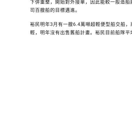
下併重整，開始對外接單，因此能較一般造船
司百艘船的目標邁進。
裕民明年3月有一艘6.4萬噸超輕便型船交船
輕，明年沒有出售舊船計畫。裕民目前船隊平均