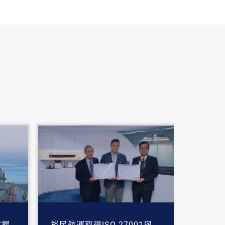
掌握
裕民航運取得ISO 27001與