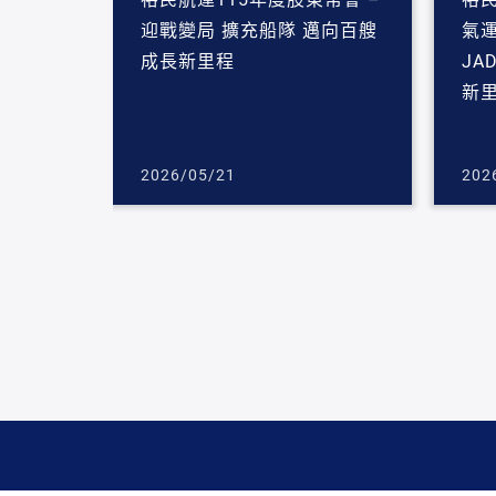
迎戰變局 擴充船隊 邁向百艘
氣運
成長新里程
JA
新
2026/05/21
202