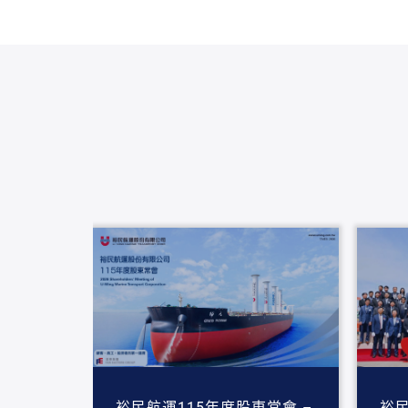
裕民航運115年度股東常會 –
裕