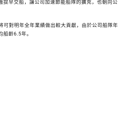
廠提早交船，讓公司加速節能船隊的擴充，也朝向公
，將可對明年全年業績做出較大貢獻，由於公司船隊年
船齡6.5年。