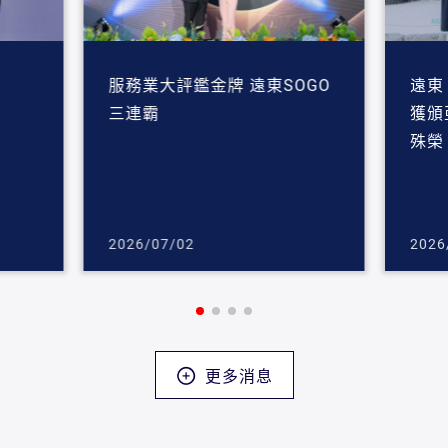
服務業大評鑑金牌 遠東SOGO
遠東
三連霸
獲頒
殊榮
2026/07/02
2026
更多消息