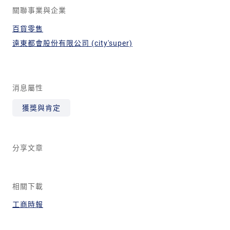
關聯事業與企業
百貨零售
遠東都會股份有限公司 (city'super)
消息屬性
獲獎與肯定
分享文章
相關下載
工商時報