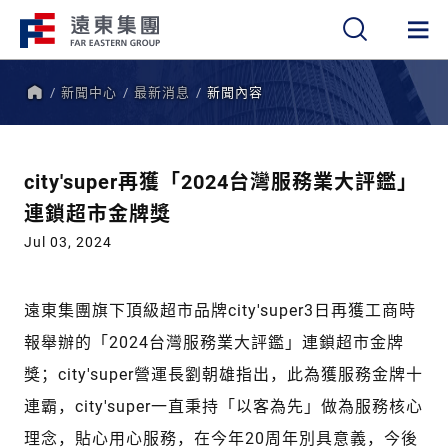
新聞中心
最新消息
新聞內容
繁
簡
EN
首
頁
city'super再獲「2024台灣服務業大評鑑」
連鎖超市金牌獎
Jul 03, 2024
遠東集團旗下頂級超市品牌city'super3日再獲工商時
報舉辦的「2024台灣服務業大評鑑」連鎖超市金牌
獎；city'super營運長劉朝雄指出，此為獲服務金牌十
連霸，city'super一直秉持「以客為先」做為服務核心
理念，貼心用心服務，在今年20周年別具意義，今後