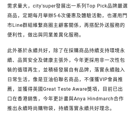
需求量大，city'super發展出一系列Top Pick品牌嚴選
商品，定期每月舉辦5-6次優惠及體驗活動，也運用門
市Line群組維繫商圈主顧客關係，再搭配外送服務的
便利性，做出與同業差異化服務。
此外基於永續共好，除了在採購商品持續支持環境永
續、品質安全及健康主張外，今年更採用非一次性包
裝的循環再生，並積極發展自有品牌，落實永續融入
日常生活，像是豆油伯聯名商品，不僅獲VIP會員推
薦，並獲得英國Great Teste Aware獎項，目前已出
口在香港銷售，今年更計畫與Anya Hindmarch合作
推出永續時尚購物袋，持續落實永續共好理念。