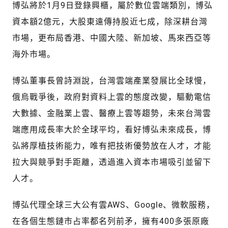
博弘將於1月9日登錄興櫃，屬於數位雲端類別，博弘
資本額2億元，大股東遠傳持股近七成，除深耕台灣
市場，更布局香港、中國大陸、新加坡、馬來西亞等
海外市場。
博弘董事長曾詩淵說，台灣雲端產業發展比全球慢，
俄烏戰爭後，政府對資料上雲的態度改變，驅動電信
大數據、金融業上雲、醫療上雲等趨勢，未來台灣雲
端應用成長率大於全球平均，看好博弘未來成長，博
弘將厚植技術能力，唯有把技術優勢放在人才，才能
拉大與競爭對手距離，透過進入資本市場吸引並留下
人才。
博弘代理全球三大公有雲AWS、Google、微軟服務，
在各個生態鏈市占率都名列前矛，擁有400多張原廠