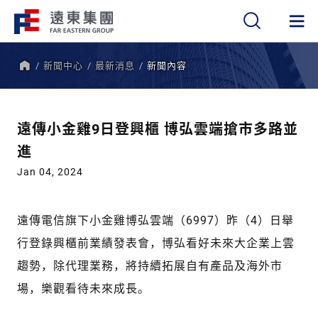
新聞中心
最新消息
新聞內容
繁
簡
EN
首
頁
遠傳小金雞9日登興櫃 博弘雲端搶市多路並
進
Jan 04, 2024
遠傳電信旗下小金雞博弘雲端（6997）昨（4）日舉
行登錄興櫃前業績發表會，博弘看好未來大企業上雲
趨勢，除代理業務，將持續拓展自有產品及海外市
場，樂觀看待未來成長。