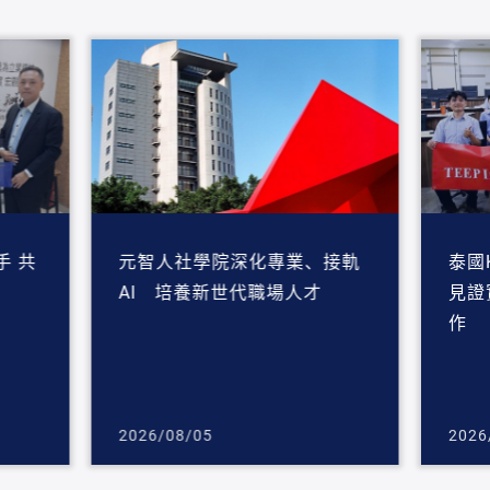
 共
元智人社學院深化專業、接軌
泰國
AI 培養新世代職場人才
見證
作
2026/08/05
2026