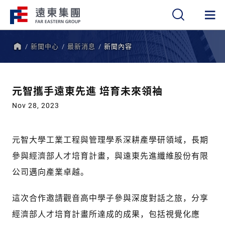
新聞中心
最新消息
新聞內容
繁
簡
EN
首
頁
元智攜手遠東先進 培育未來領袖
Nov 28, 2023
元智大學工業工程與管理學系深耕產學研領域，長期
參與經濟部人才培育計畫，與遠東先進纖維股份有限
公司邁向產業卓越。
這次合作邀請觀音高中學子參與深度對話之旅，分享
經濟部人才培育計畫所達成的成果，包括視覺化應