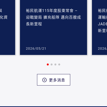
與
裕民航運115年度股東常會 –
裕民
強化資
迎戰變局 擴充船隊 邁向百艘成
運輸船
長新里程
JA
新里
2026/05/21
2026
更多消息