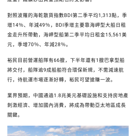
對照波羅的海乾散貨指數BDI第二季平均1,313點，季
增14％、年減49％，BDI季增主要靠海岬型大船日租
金走升所帶動，海岬型船第二季平均日租金15,561美
元，季增70％、年減28％。
裕民目前營運船隊有66艘，下半年還有1艘巴拿型船
將交付，船隊逾9成船舶符合環保新規，不需減速航
行，待航運市場逐漸好轉，裕民可望搶賺一波。
業界預期，中國通過1.8兆美元基礎設施和支持房地產
刺激經濟、增加國內消費，將成為帶動亞太地區成長
關鍵。