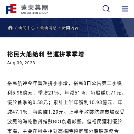
新聞中心
最新消息
新聞內容
繁
簡
EN
首
頁
裕民大船給利 營運拚季季增
Aug 09, 2023
裕民航運今年營運拚季季增，裕民8日公告第二季獲
利5.98億元，季增21％、年減51％，每股賺0.71元，
優於首季的0.58元；累計上半年獲利10.93億元、年
減47.1％，每股賺1.29元。上半年散裝航運市場深受
波羅的海乾散貨指數BDI衰退影響，但裕民獲利優於
市場，主要在租金相對高檔時鎖定部分船舶運務合