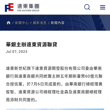
新聞中心
最新消息
新聞內容
繁
簡
EN
首
頁
華銀主辦遠東資源聯貸
Jul 07, 2023
遠東新世紀旗下遠東資源開發股份有限公司委由華南
銀行與遠東商銀共同統籌主辦五年期新臺幣60億元聯
合授信案，於7月6日完成簽約，由華南銀行總經理黃
俊智、遠東資源公司總經理杜金森及遠東商銀總經理
周添財共同簽約。