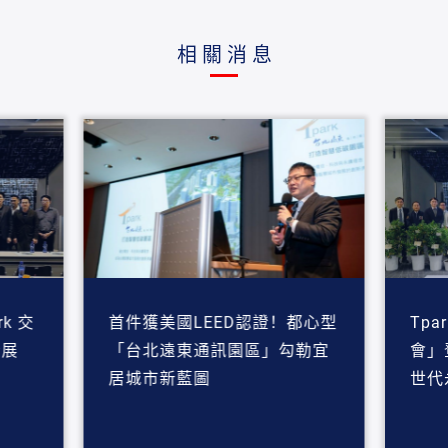
相關消息
rk 交
首件獲美國LEED認證！都心型
Tp
發展
「台北遠東通訊園區」勾勒宜
會」
居城市新藍圖
世代