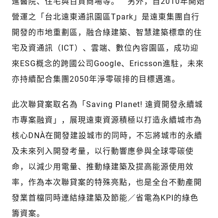
進醫院、住宅與百貨商場等。 另外，自2010年開始
營運之「台北遠東通訊園區Tpark」是遠東集團自行
開發的市地重劃區，融合綠建築、智慧建築標章的住
宅及資通訊（ICT）、雲端、數位內容園區，成功迎
來ESG概念的跨國公司Google、Ericsson進駐，未來
亦持續配合集團2050年淨零碳排的目標邁進。
此次聯貸案取名為「Saving Planet! 遠資開發永續城
市專案融資」，展現遠東資源積極以打造永續城市為
核心DNA，在開發建設城市的同時，不忘將城市的永續
及未來列入開發考量，以行動響應參與全球零碳使
命，以減少用電量、推動綠建築及提高能源使用效
率，作為本次聯貸案的特殊亮點，也是全台不動產開
發業首檔同時連結綠建築及節能／省電為KPI的綠色
籌資案。