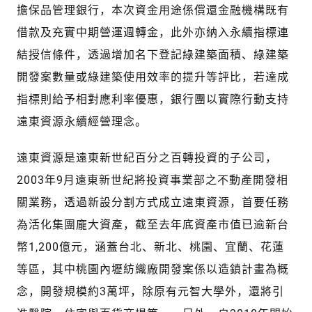
擔保品管理銀行，本次資金用途係償還金融機構既有
借款及充實中期營運週轉金，此外亦納入永續指標連
結授信條件，透過增加名下登記綠建築面積、綠建築
開發案數量或綠建築使用效率的提升等評比，若達成
指標則給予相對應利率優惠，銀行團以實際行動支持
遠東資源永續經營理念。
遠東資源是遠東新世紀百分之百轉投資的子公司，
2003年9月遠東新世紀將投資事業部之不動產開發相
關業務，透過新設分割方式成立遠東資源，首要任務
為活化集團龐大資產，截至去年底資產市值已逾新台
幣1,200億元，涵蓋台北、新北、桃園、宜蘭、花蓮
等區，其中桃園內壢紡織廠開發案係以造鎮計畫為概
念，開發規模約3萬坪，除原有元智大學外，還將引